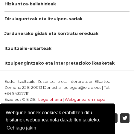
Hizkuntza-baliabideak
Dirulaguntzak eta itzulpen-sariak
Jardunerako gidak eta kontratu ereduak
Itzultzaile-elkarteak
Itzulpengintzako eta interpretazioko ikasketak
Euskal Itzultzaile, Zuzentzaile eta Interpreteen Elkartea
Zemoria 25 E-20013 Donostia | bulegoa@eizie.eus | Tel.
+34.943277111
Eizie.eus © EIZIE |
Lege oharra
|
Webgunearen mapa
Softwarea eta diseinua: CodeSyntax
Webgune honek cookieak erabiltzen ditu
bisitariek webgunea nola darabilten jakiteko.
Gehiago jakin