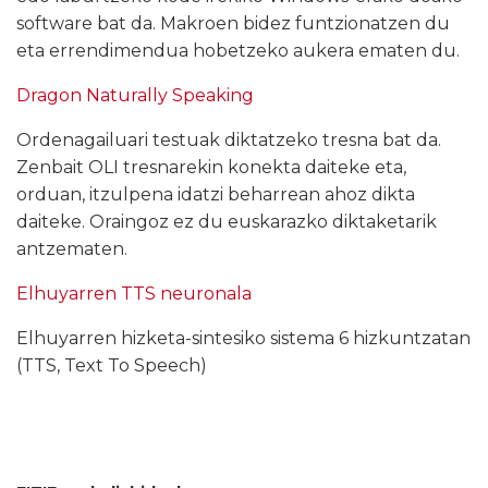
software bat da. Makroen bidez funtzionatzen du
eta errendimendua hobetzeko aukera ematen du.
Dragon Naturally Speaking
Ordenagailuari testuak diktatzeko tresna bat da.
Zenbait OLI tresnarekin konekta daiteke eta,
orduan, itzulpena idatzi beharrean ahoz dikta
daiteke. Oraingoz ez du euskarazko diktaketarik
antzematen.
Elhuyarren TTS neuronala
Elhuyarren hizketa-sintesiko sistema 6 hizkuntzatan
(TTS, Text To Speech)