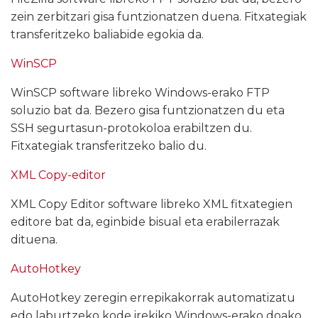
zein zerbitzari gisa funtzionatzen duena. Fitxategiak
transferitzeko baliabide egokia da.
WinSCP
WinSCP software libreko Windows-erako FTP
soluzio bat da. Bezero gisa funtzionatzen du eta
SSH segurtasun-protokoloa erabiltzen du.
Fitxategiak transferitzeko balio du.
XML Copy-editor
XML Copy Editor software libreko XML fitxategien
editore bat da, eginbide bisual eta erabilerrazak
dituena.
AutoHotkey
AutoHotkey zeregin errepikakorrak automatizatu
edo laburtzeko kode irekiko Windows-erako doako