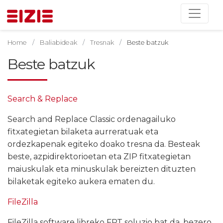
Home
Baliabideak
Tresnak
Beste batzuk
Beste batzuk
Search & Replace
Search and Replace Classic ordenagailuko
fitxategietan bilaketa aurreratuak eta
ordezkapenak egiteko doako tresna da. Besteak
beste, azpidirektorioetan eta ZIP fitxategietan
maiuskulak eta minuskulak bereizten dituzten
bilaketak egiteko aukera ematen du.
FileZilla
FileZilla software libreko FPT soluzio bat da, bezero