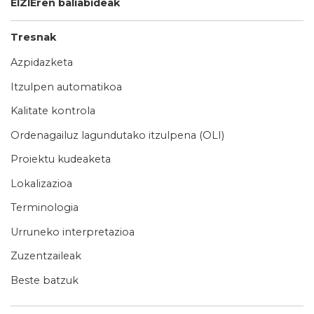
EIZIEren baliabideak
Tresnak
Azpidazketa
Itzulpen automatikoa
Kalitate kontrola
Ordenagailuz lagundutako itzulpena (OLI)
Proiektu kudeaketa
Lokalizazioa
Terminologia
Urruneko interpretazioa
Zuzentzaileak
Beste batzuk