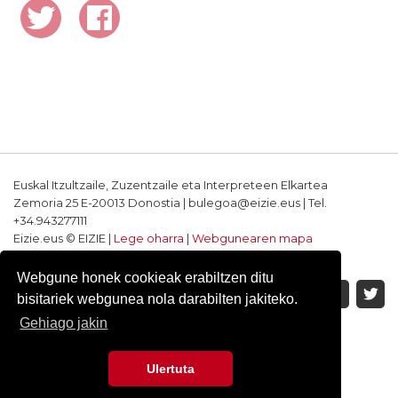
Euskal Itzultzaile, Zuzentzaile eta Interpreteen Elkartea
Zemoria 25 E-20013 Donostia | bulegoa@eizie.eus | Tel.
+34.943277111
Eizie.eus © EIZIE |
Lege oharra
|
Webgunearen mapa
Softwarea eta diseinua: CodeSyntax
Webgune honek cookieak erabiltzen ditu
bisitariek webgunea nola darabilten jakiteko.
Gehiago jakin
Ulertuta