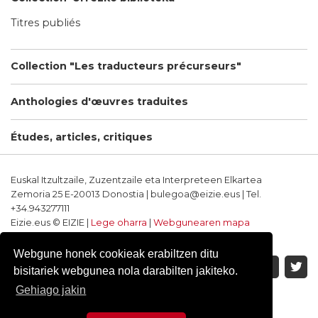
Titres publiés
Collection "Les traducteurs précurseurs"
Anthologies d'œuvres traduites
Études, articles, critiques
Euskal Itzultzaile, Zuzentzaile eta Interpreteen Elkartea
Zemoria 25 E-20013 Donostia | bulegoa@eizie.eus | Tel.
+34.943277111
Eizie.eus © EIZIE |
Lege oharra
|
Webgunearen mapa
Softwarea eta diseinua: CodeSyntax
Webgune honek cookieak erabiltzen ditu
bisitariek webgunea nola darabilten jakiteko.
Gehiago jakin