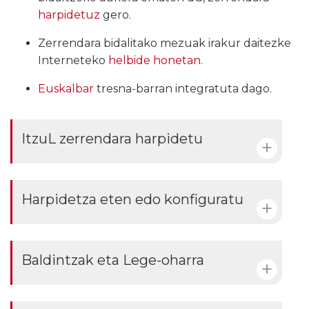
harpidetuz
gero.
Zerrendara bidalitako mezuak irakur daitezke
Interneteko
helbide honetan
.
Euskalbar
tresna-barran integratuta dago.
ItzuL zerrendara harpidetu
Harpidetza eten edo konfiguratu
Baldintzak eta Lege-oharra