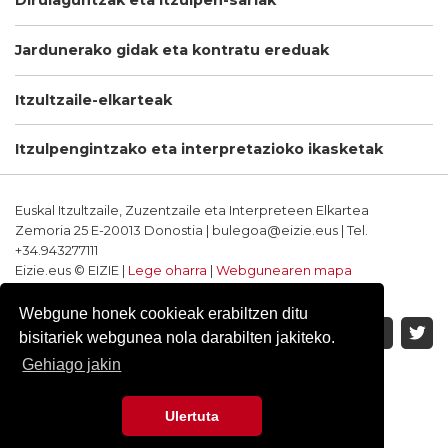
Dirulaguntzak eta itzulpen-sariak
Jardunerako gidak eta kontratu ereduak
Itzultzaile-elkarteak
Itzulpengintzako eta interpretazioko ikasketak
Euskal Itzultzaile, Zuzentzaile eta Interpreteen Elkartea
Zemoria 25 E-20013 Donostia | bulegoa@eizie.eus | Tel.
+34.943277111
Eizie.eus © EIZIE |
Lege oharra
|
Webgunearen mapa
Softwarea eta diseinua: CodeSyntax
Webgune honek cookieak erabiltzen ditu
bisitariek webgunea nola darabilten jakiteko.
Gehiago jakin
Ulertuta