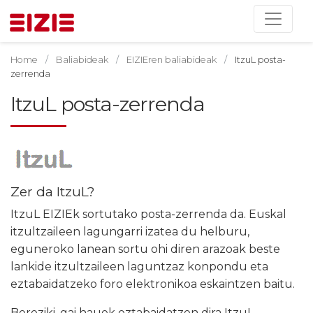
Home
Baliabideak
EIZIEren baliabideak
ItzuL posta-
zerrenda
ItzuL posta-zerrenda
Zer da ItzuL?
ItzuL EIZIEk sortutako posta-zerrenda da. Euskal
itzultzaileen lagungarri izatea du helburu,
eguneroko lanean sortu ohi diren arazoak beste
lankide itzultzaileen laguntzaz konpondu eta
eztabaidatzeko foro elektronikoa eskaintzen baitu.
Bereziki, gai hauek eztabaidatzen dira ItzuL