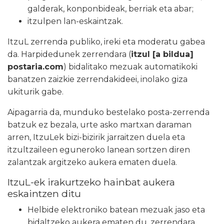
galderak, konponbideak, berriak eta abar;
itzulpen lan-eskaintzak.
ItzuL zerrenda publiko, ireki eta moderatu gabea
da. Harpidedunek zerrendara (
itzul [a bildua]
postaria.com
) bidalitako mezuak automatikoki
banatzen zaizkie zerrendakideei, inolako giza
ukiturik gabe.
Aipagarria da, munduko bestelako posta-zerrenda
batzuk ez bezala, urte asko martxan daraman
arren, ItzuLek bizi-bizirik jarraitzen duela eta
itzultzaileen eguneroko lanean sortzen diren
zalantzak argitzeko aukera ematen duela.
ItzuL-ek irakurtzeko hainbat aukera
eskaintzen ditu
Helbide elektroniko batean mezuak jaso eta
bidaltzeko aukera ematen du, zerrendara