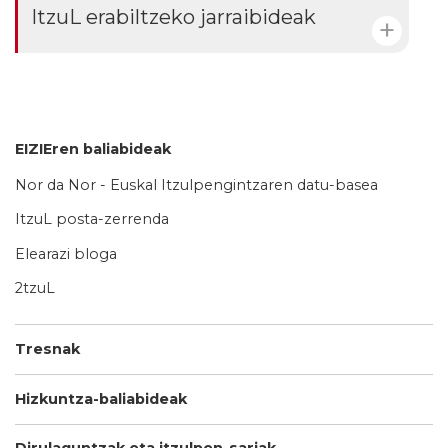
ItzuL erabiltzeko jarraibideak
EIZIEren baliabideak
Nor da Nor - Euskal Itzulpengintzaren datu-basea
ItzuL posta-zerrenda
Elearazi bloga
2tzuL
Tresnak
Hizkuntza-baliabideak