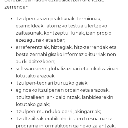
zerrendan:
itzulpen-arazo praktikoak: terminoak,
esamoldeak, jatorrizko testua ulertzeko
zailtasunak, kontzeptu ilunak, izen propio
ezezagunak eta abar;
erreferentziak, hiztegiak, hitz-zerrendak eta
beste zernahi gisako informazio-iturriak non
aurki daitezkeen;
softwarearen globalizazioari eta lokalizazioari
lotutako arazoak;
itzulpen-teoriari buruzko gaiak;
egindako itzulpenen ordainketa arazoak,
itzultzaileen lan- baldintzak, lanbidearekin
lotutako gaiak;
itzulpen-munduko berri jakingarriak;
itzultzaileak erabili ohi dituen tresna nahiz
programa informatikoen gaineko zalantzak,