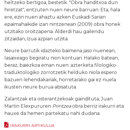
heltzeko bertigoa, bestetik. "Obra handitxoa dun
hiretzat", entzuten nuen neure barruan. Eta, hala
ere, ezin nuen ahaztu azken Euskadi Sarian
epaimahaikide izan nintzenean (2009) obra honek
utzitako oroitzapena. Alderdi hau gailendu
zitzaidan, izua azpian utzita.
Neure barrutik idazteko baimena jaso nuenean,
lasaixeago begiratu nion kontuari. Halako batean,
beraz, baiezkoa eman nuen: azterketa filologiko-
traduktologiko zorrotzetik helduko niola espero
bazuen lehendakariak, horretarako gai ez nuela
ikusten neure burua abisatuta.
Zalantzak eta osterantzekoak gaindituta, Juan
Martin Elexpururen
Printzea
obra berriz irakurri eta
hauxe da hemen partekatu nahi dudana.
IRAKURRI ARTIKULUA