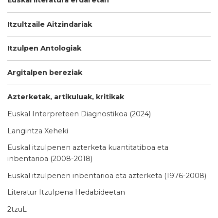
Euskal literatura erdaretan
Itzultzaile Aitzindariak
Itzulpen Antologiak
Argitalpen bereziak
Azterketak, artikuluak, kritikak
Euskal Interpreteen Diagnostikoa (2024)
Langintza Xeheki
Euskal itzulpenen azterketa kuantitatiboa eta
inbentarioa (2008-2018)
Euskal itzulpenen inbentarioa eta azterketa (1976-2008)
Literatur Itzulpena Hedabideetan
2tzuL