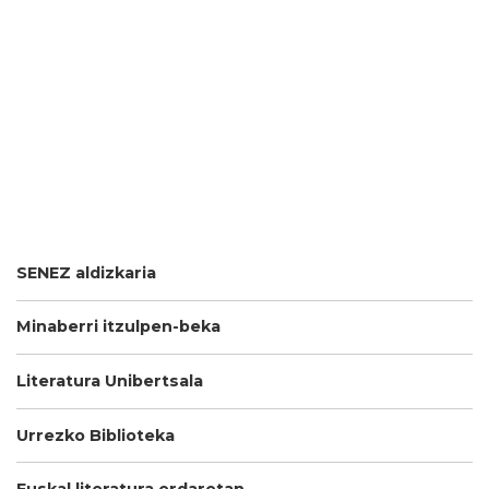
SENEZ aldizkaria
Minaberri itzulpen-beka
Literatura Unibertsala
Urrezko Biblioteka