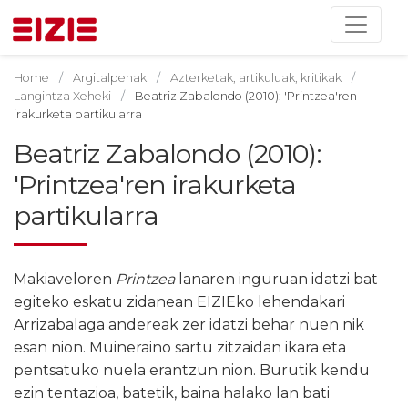
Home
Argitalpenak
Azterketak, artikuluak, kritikak
Langintza Xeheki
Beatriz Zabalondo (2010): 'Printzea'ren
irakurketa partikularra
Beatriz Zabalondo (2010):
'Printzea'ren irakurketa
partikularra
Makiaveloren
Printzea
lanaren inguruan idatzi bat
egiteko eskatu zidanean EIZIEko lehendakari
Arrizabalaga andereak zer idatzi behar nuen nik
esan nion. Muineraino sartu zitzaidan ikara eta
pentsatuko nuela erantzun nion. Burutik kendu
ezin tentazioa, batetik, baina halako lan bati