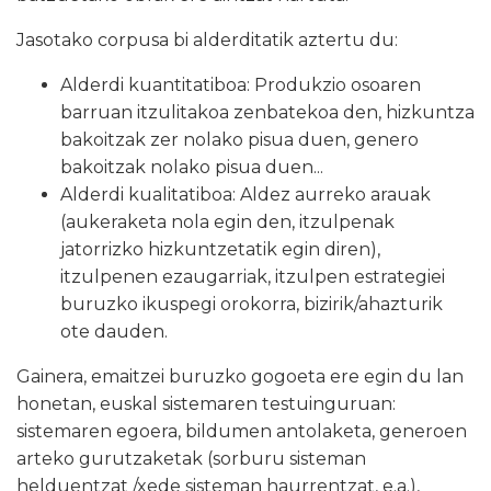
Jasotako corpusa bi alderditatik aztertu du:
Alderdi kuantitatiboa: Produkzio osoaren
barruan itzulitakoa zenbatekoa den, hizkuntza
bakoitzak zer nolako pisua duen, genero
bakoitzak nolako pisua duen...
Alderdi kualitatiboa: Aldez aurreko arauak
(aukeraketa nola egin den, itzulpenak
jatorrizko hizkuntzetatik egin diren),
itzulpenen ezaugarriak, itzulpen estrategiei
buruzko ikuspegi orokorra, bizirik/ahazturik
ote dauden.
Gainera, emaitzei buruzko gogoeta ere egin du lan
honetan, euskal sistemaren testuinguruan:
sistemaren egoera, bildumen antolaketa, generoen
arteko gurutzaketak (sorburu sisteman
helduentzat /xede sisteman haurrentzat, e.a.),