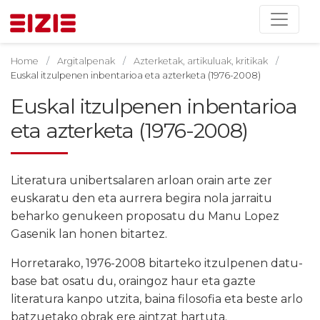
Home
Argitalpenak
Azterketak, artikuluak, kritikak
Euskal itzulpenen inbentarioa eta azterketa (1976-2008)
Euskal itzulpenen inbentarioa
eta azterketa (1976-2008)
Literatura unibertsalaren arloan orain arte zer
euskaratu den eta aurrera begira nola jarraitu
beharko genukeen proposatu du Manu Lopez
Gasenik lan honen bitartez.
Horretarako, 1976-2008 bitarteko itzulpenen datu-
base bat osatu du, oraingoz haur eta gazte
literatura kanpo utzita, baina filosofia eta beste arlo
batzuetako obrak ere aintzat hartuta.