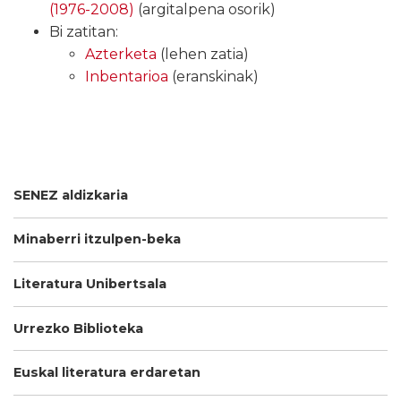
(1976-2008)
(argitalpena osorik)
Bi zatitan:
Azterketa
(lehen zatia)
Inbentarioa
(eranskinak)
SENEZ aldizkaria
Minaberri itzulpen-beka
Literatura Unibertsala
Urrezko Biblioteka
Euskal literatura erdaretan