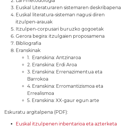
Lan-metodologia
Euskal Literaturaren sistemaren deskribapena
Euskal literatura-sisteman nagusi diren
itzulpen-arauak
Itzulpen-corpusari buruzko gogoetak
Gerora begira: itzulgaien proposamena
Bibliografia
Eranskinak
1. Eranskina: Antzinaroa
2. Eranskina: Erdi Aroa
3. Eranskina: Errenazimentua eta
Barrokoa
4. Eranskina: Erromantizismoa eta
Errealismoa
5. Eranskina: XX-gaur egun arte
Eskuratu argitalpena (PDF):
Euskal itzulpenen inbentarioa eta azterketa