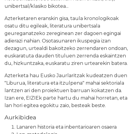
unibertsal/klasiko bikotea...
Azterketaren eranskin gisa, taula kronologikoak
osatu ditu egileak, literatura unibertsala
geureganatzeko zereginean zer dagoen egingai
adierazi nahian. Osotasunaren ikuspegia izan
dezagun, urtealdi bakoitzeko zerrendaren ondoan,
euskaratuta dauden tituluen zerrenda eskaintzen
du, hizkuntzaka, euskaratu ziren urtearekin batera.
Azterketa hau Eusko Jaurlaritzak kudeatzen duen
"Liburua, literatura eta itzulpena" mahai sektoriala
lantzen ari den proiektuen barruan kokatzen da.
Izan ere, EIZIEk parte hartu du mahai horretan, eta
lan hori egitea egokitu zaio, besteak beste.
Aurkibidea
Lanaren historia eta inbentarioaren osaera