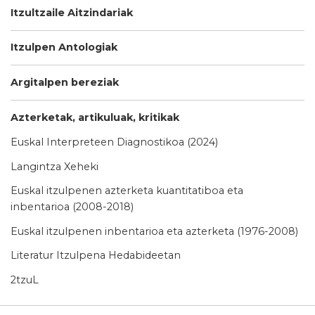
Itzultzaile Aitzindariak
Itzulpen Antologiak
Argitalpen bereziak
Azterketak, artikuluak, kritikak
Euskal Interpreteen Diagnostikoa (2024)
Langintza Xeheki
Euskal itzulpenen azterketa kuantitatiboa eta
inbentarioa (2008-2018)
Euskal itzulpenen inbentarioa eta azterketa (1976-2008)
Literatur Itzulpena Hedabideetan
2tzuL