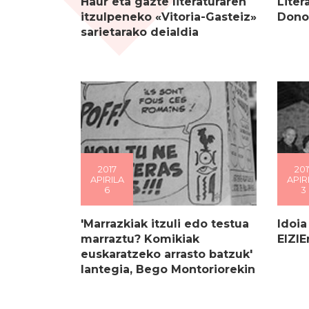
Haur eta gazte literaturaren
Liter
itzulpeneko «Vitoria-Gasteiz»
Dono
sarietarako deialdia
2017
201
APIRILA
APIR
6
3
'Marrazkiak itzuli edo testua
Idoia
marraztu? Komikiak
EIZIE
euskaratzeko arrasto batzuk'
lantegia, Bego Montoriorekin