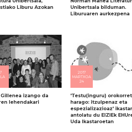
atura Unibertsala,
Norman Manea Literatur
stiako Liburu Azokan
Unibertsala bilduman.
Liburuaren aurkezpena
7
2017
ILA
MARTXOA
24
 Gillenea izango da
'Testu(inguru) orokorret
ren lehendakari
harago: itzulpenaz eta
espezializazioaz' ikasta
antolatu du EIZIEk EHUr
Uda Ikastaroetan