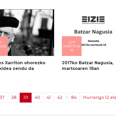
7
2017
XOA
MARTXOA
16
es Xarriton ohorezko
2017ko Batzar Nagusia,
Ekidea zendu da
martxoaren 18an
...
37
38
39
40
41
42
84
Hurrengo 12 e