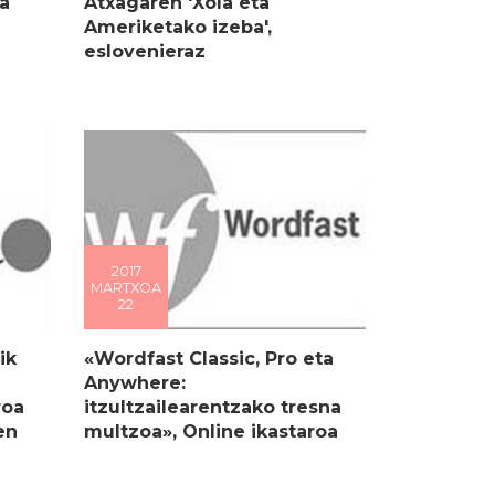
a
Atxagaren 'Xola eta
Ameriketako izeba',
eslovenieraz
2017
MARTXOA
22
ik
«Wordfast Classic, Pro eta
Anywhere:
roa
itzultzailearentzako tresna
en
multzoa», Online ikastaroa