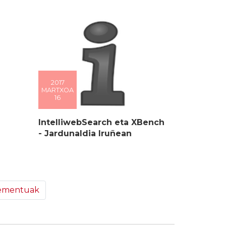
2017
MARTXOA
16
IntelliwebSearch eta XBench
- Jardunaldia Iruñean
lementuak