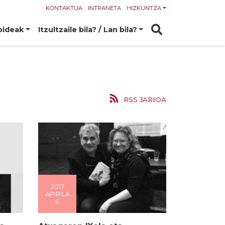
KONTAKTUA
INTRANETA
HIZKUNTZA
bideak
Itzultzaile bila? / Lan bila?
RSS JARIOA
2017
APIRILA
6