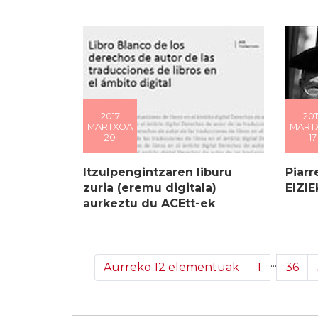
2017
201
MARTXOA
MART
20
17
Itzulpengintzaren liburu
Piarr
zuria (eremu digitala)
EIZI
aurkeztu du ACEtt-ek
...
Aurreko 12 elementuak
1
36