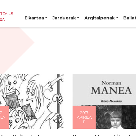
NTZAILE
Elkartea
Jarduerak
Argitalpenak
Balia
TEA
7
2017
ILA
APIRILA
11