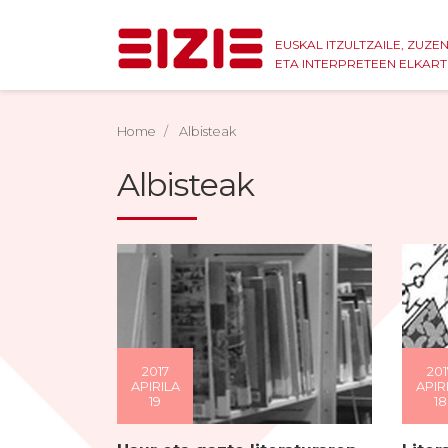
EUSKAL ITZULTZAILE, ZUZE
ETA INTERPRETEEN ELKAR
Home
Albisteak
Albisteak
2017
201
APIRILA
APIR
19
18