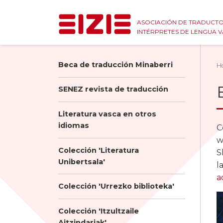
ASOCIACIÓN DE TRADUCTO
INTÉRPRETES DE LENGUA 
Beca de traducción Minaberri
H
SENEZ revista de traducción
Literatura vasca en otros
idiomas
C
w
Colección 'Literatura
S
Unibertsala'
l
a
Colección 'Urrezko biblioteka'
Colección 'Itzultzaile
Aitzindariak'