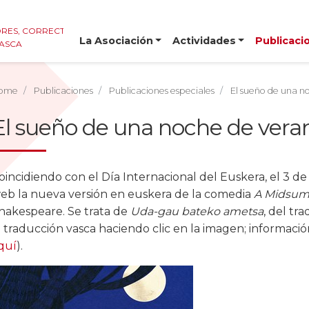
RES, CORRECTORES E
La Asociación
Actividades
Publicaci
VASCA
ome
Publicaciones
Publicaciones especiales
El sueño de una n
El sueño de una noche de vera
oincidiendo con el Día Internacional del Euskera, el 3 de
eb la nueva versión en euskera de la comedia
A Midsum
hakespeare. Se trata de
Uda-gau bateko ametsa
, del tr
a traducción vasca haciendo clic en la imagen; informació
quí
).