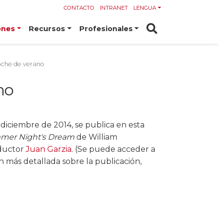
CONTACTO
INTRANET
LENGUA
ones
Recursos
Profesionales
oche de verano
no
 diciembre de 2014, se publica en esta
mer Night's Dream
de William
aductor
Juan Garzia
. (Se puede acceder a
n más detallada sobre la publicación,