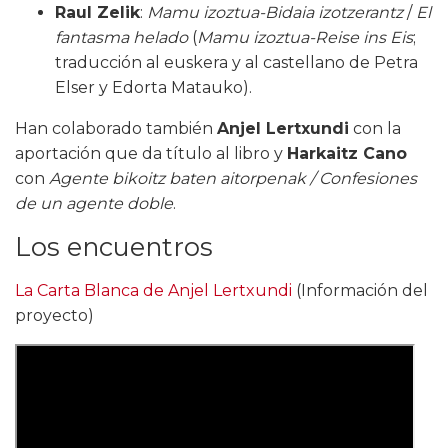
Raul Zelik
:
Mamu izoztua-Bidaia izotzerantz
/
El
fantasma helado
(
Mamu izoztua-Reise ins Eis
;
traducción al euskera y al castellano de Petra
Elser y Edorta Matauko).
Han colaborado también
Anjel Lertxundi
con la
aportación que da título al libro y
Harkaitz Cano
con
Agente bikoitz baten aitorpenak / Confesiones
de un agente doble
.
Los encuentros
La Carta Blanca de Anjel Lertxundi
(Información del
proyecto)