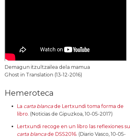
Demagun itzultzailea dela mamua
Ghost in Translation (13-12-2016)
Hemeroteca
La
carta blanca
de Lertxundi toma forma de
libro
. (Noticias de Gipuzkoa, 10-05-2017)
Lertxundi recoge en un libro las reflexiones su
carta blanca
de DSS2016
. (Diario Vasco, 10-05-