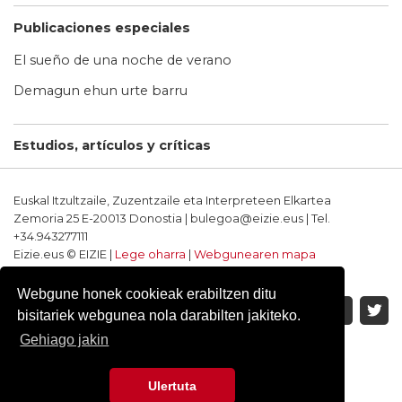
Publicaciones especiales
El sueño de una noche de verano
Demagun ehun urte barru
Estudios, artículos y críticas
Euskal Itzultzaile, Zuzentzaile eta Interpreteen Elkartea
Zemoria 25 E-20013 Donostia | bulegoa@eizie.eus | Tel.
+34.943277111
Eizie.eus © EIZIE |
Lege oharra
|
Webgunearen mapa
Softwarea eta diseinua: CodeSyntax
Webgune honek cookieak erabiltzen ditu
bisitariek webgunea nola darabilten jakiteko.
Gehiago jakin
Ulertuta