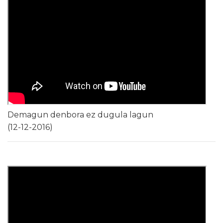
Demagun denbora ez dugula lagun
(12-12-2016)