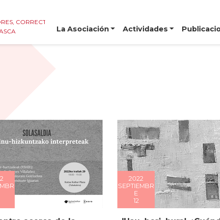
RES, CORRECTORES E
La Asociación
Actividades
Publicaci
VASCA
2
2022
EMBR
SEPTIEMBR
E
12