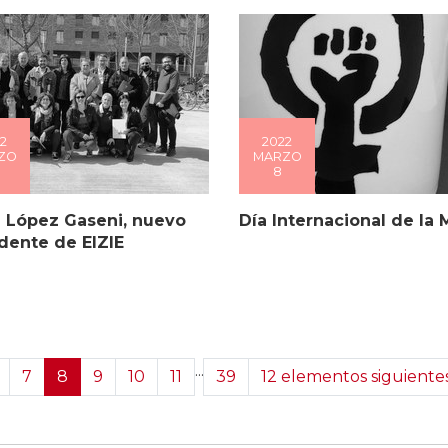
2
2022
ZO
MARZO
8
 López Gaseni, nuevo
Día Internacional de la 
dente de EIZIE
...
7
8
9
10
11
39
12 elementos siguiente