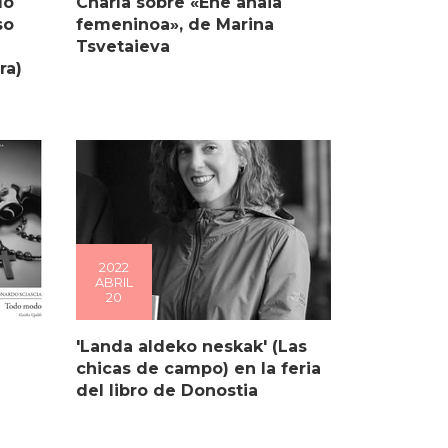
do
Charla sobre «Ene anaia
so
femeninoa», de Marina
Tsvetaieva
ra)
2022
ABRIL
20
'Landa aldeko neskak' (Las
chicas de campo) en la feria
del libro de Donostia