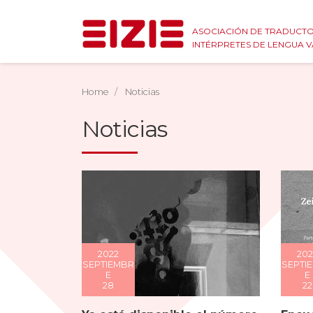
ASOCIACIÓN DE TRADUCTO
INTÉRPRETES DE LENGUA 
Home
Noticias
Noticias
2022
202
SEPTIEMBR
SEPTI
E
E
28
22