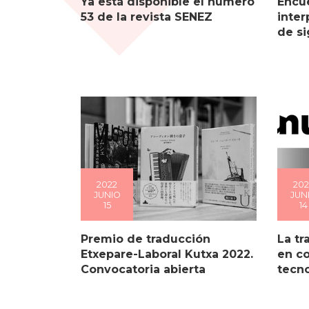
Ya está disponible el número
Encue
53 de la revista SENEZ
inter
de s
2022
202
JUNIO
JUN
15
14
Premio de traducción
La tr
Etxepare-Laboral Kutxa 2022.
en c
Convocatoria abierta
tecn