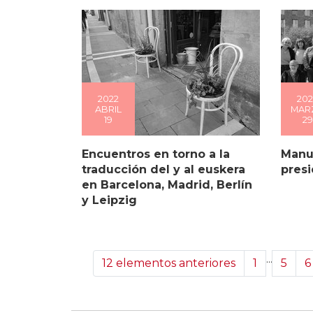
2022
202
ABRIL
MAR
19
29
Encuentros en torno a la
Manu
traducción del y al euskera
presi
en Barcelona, Madrid, Berlín
y Leipzig
...
12 elementos anteriores
1
5
6