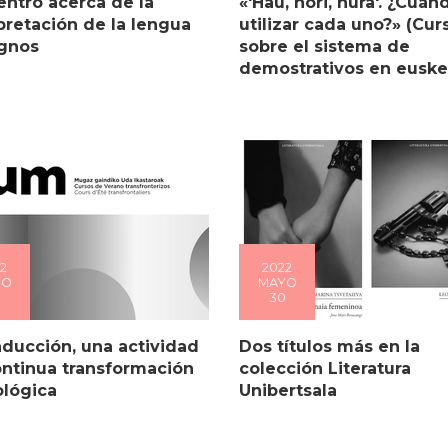
ntro acerca de la
«'Hau, hori, hura'. ¿Cuán
pretación de la lengua
utilizar cada uno?» (Cur
ignos
sobre el sistema de
demostrativos en euske
2
2022
IO
MAYO
30
aducción, una actividad
Dos títulos más en la
ontinua transformación
colección Literatura
ológica
Unibertsala