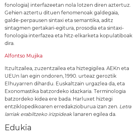
fonologia) interfazeetan nola lotzen diren aztertuz.
Gehien aztertu dituen fenomenoak galdegaia,
galde-perpausen sintaxi eta semantika, aditz
sintagmen gertakari-egitura, prosodia eta sintaxi-
fonologia interfazea eta hitz-elkarketa kopulatiboak
dira.
Alfontso Mujika
Itzultzailea, zuzentzailea eta hiztegigilea. AEKn eta
UEUn lan egin ondoren, 1990. urteaz geroztik
Elhuyarren dihardu. Euskaltzain urgazlea da, eta
Exonomastika batzordeko idazkaria. Terminologia
batzordeko kidea ere bada. Harluxet hiztegi
entziklopedikoaren erredakzioburua izan zen.
Letra
larriak erabiltzeko irizpideak
lanaren egilea da.
Edukia