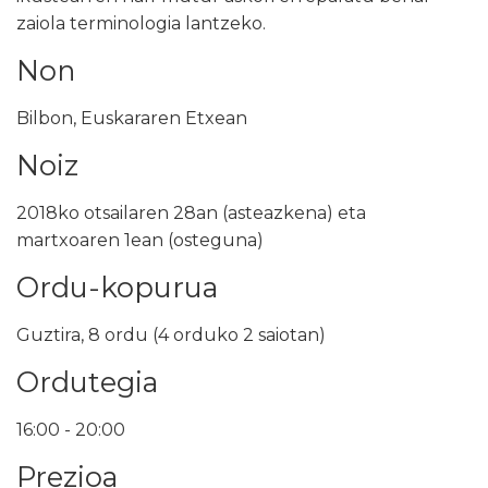
zaiola terminologia lantzeko.
Non
Bilbon, Euskararen Etxean
Noiz
2018ko otsailaren 28an (asteazkena) eta
martxoaren 1ean (osteguna)
Ordu-kopurua
Guztira, 8 ordu (4 orduko 2 saiotan)
Ordutegia
16:00 - 20:00
Prezioa