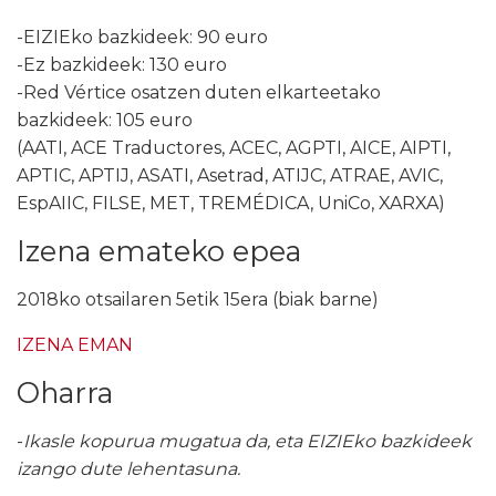
-EIZIEko bazkideek: 90 euro
-Ez bazkideek: 130 euro
-Red Vértice osatzen duten elkarteetako
bazkideek: 105 euro
(AATI, ACE Traductores, ACEC, AGPTI, AICE, AIPTI,
APTIC, APTIJ, ASATI, Asetrad, ATIJC, ATRAE, AVIC,
EspAIIC, FILSE, MET, TREMÉDICA, UniCo, XARXA)
Izena emateko epea
2018ko otsailaren 5etik 15era (biak barne)
IZENA EMAN
Oharra
-
Ikasle kopurua mugatua da, eta EIZIEko bazkideek
izango dute lehentasuna.