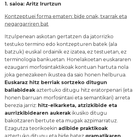
1. saioa: Aritz Irurtzun
Kontzeptuei forma ematen: bide onak, txarrak eta
negargarriren bat
Itzulpenean askotan gertatzen da jatorrizko
testuko termino edo kontzepturen batek (ala
batzuk) euskal ordainik ez izatea, ez testuetan, ez
terminologia bankuetan. Honelakoetan euskararen
ezaugarri morfosintaktikoak kontuan hartuta nola
joka genezakeen ikustea da saio honen helburua.
Euskaraz hitz berriak sortzeko ditugun
baliabideak
aztertuko ditugu hitz eratorpenari (eta
honen barruan morfosintaxi eta semantikari) arreta
berezia jarriz:
hitz-elkarketa, atzizkibide eta
aurrizkibidearen aukerak
ikusiko ditugu
bakoitzaren bertute eta mugak azpimarratuz.
Ezagutza teorikoekin
adibide praktikoak
aztertuko ditugu eta bide batez
gramatikaren