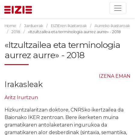
Home
Jarduerak
EIZIEren ikastaroak
Aurreko ikastaroak
2018
«Itzultzailea eta terminologia aurrez aurre» - 2018
«Itzultzailea eta terminologia
aurrez aurre» - 2018
IZENA EMAN
Irakasleak
Aritz Irurtzun
Hizkuntzalaritzan doktore, CNRSko ikertzailea da
Baionako IKER zentroan. Bere ikerketen muina
gramatikaren antolaketaren ingurukoa da
gramatikaren alor desberdinak (sintaxia, semantika,