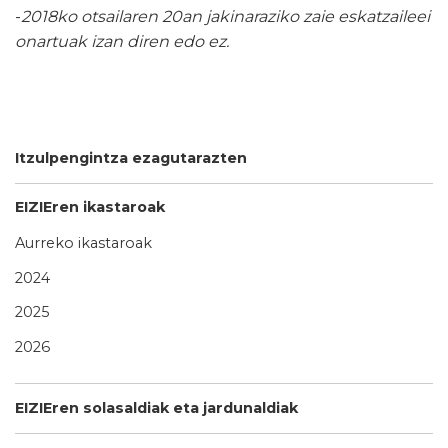
-
2018ko otsailaren 20an jakinaraziko zaie eskatzaileei
onartuak izan diren edo ez.
Itzulpengintza ezagutarazten
EIZIEren ikastaroak
Aurreko ikastaroak
2024
2025
2026
EIZIEren solasaldiak eta jardunaldiak