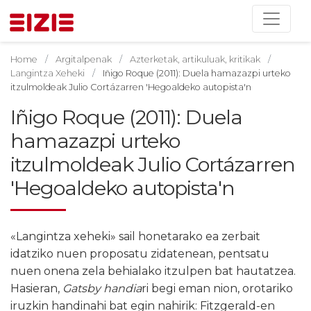
Home
Argitalpenak
Azterketak, artikuluak, kritikak
Langintza Xeheki
Iñigo Roque (2011): Duela hamazazpi urteko
itzulmoldeak Julio Cortázarren 'Hegoaldeko autopista'n
Iñigo Roque (2011): Duela
hamazazpi urteko
itzulmoldeak Julio Cortázarren
'Hegoaldeko autopista'n
«Langintza xeheki» sail honetarako ea zerbait
idatziko nuen proposatu zidatenean, pentsatu
nuen onena zela behialako itzulpen bat hautatzea.
Hasieran,
Gatsby handia
ri begi eman nion, orotariko
iruzkin handinahi bat egin nahirik: Fitzgerald-en