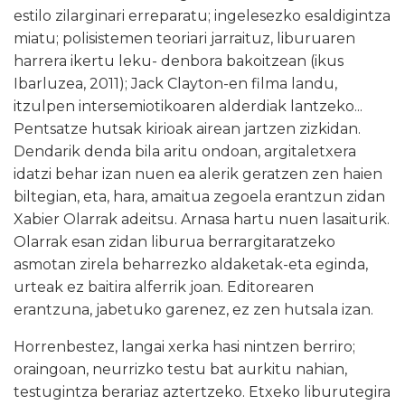
estilo zilarginari erreparatu; ingelesezko esaldigintza
miatu; polisistemen teoriari jarraituz, liburuaren
harrera ikertu leku- denbora bakoitzean (ikus
Ibarluzea, 2011); Jack Clayton-en filma landu,
itzulpen intersemiotikoaren alderdiak lantzeko...
Pentsatze hutsak kirioak airean jartzen zizkidan.
Dendarik denda bila aritu ondoan, argitaletxera
idatzi behar izan nuen ea alerik geratzen zen haien
biltegian, eta, hara, amaitua zegoela erantzun zidan
Xabier Olarrak adeitsu. Arnasa hartu nuen lasaiturik.
Olarrak esan zidan liburua berrargitaratzeko
asmotan zirela beharrezko aldaketak-eta eginda,
urteak ez baitira alferrik joan. Editorearen
erantzuna, jabetuko garenez, ez zen hutsala izan.
Horrenbestez, langai xerka hasi nintzen berriro;
oraingoan, neurrizko testu bat aurkitu nahian,
testugintza berariaz aztertzeko. Etxeko liburutegira