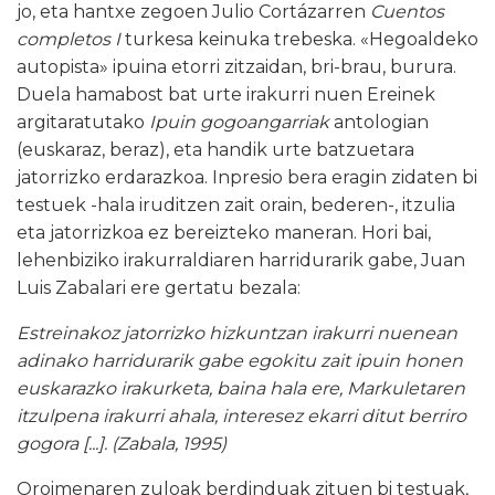
jo, eta hantxe zegoen Julio Cortázarren
Cuentos
completos I
turkesa keinuka trebeska. «Hegoaldeko
autopista» ipuina etorri zitzaidan, bri-brau, burura.
Duela hamabost bat urte irakurri nuen Ereinek
argitaratutako
Ipuin gogoangarriak
antologian
(euskaraz, beraz), eta handik urte batzuetara
jatorrizko erdarazkoa. Inpresio bera eragin zidaten bi
testuek -hala iruditzen zait orain, bederen-, itzulia
eta jatorrizkoa ez bereizteko maneran. Hori bai,
lehenbiziko irakurraldiaren harridurarik gabe, Juan
Luis Zabalari ere gertatu bezala:
Estreinakoz jatorrizko hizkuntzan irakurri nuenean
adinako harridurarik gabe egokitu zait ipuin honen
euskarazko irakurketa, baina hala ere, Markuletaren
itzulpena irakurri ahala, interesez ekarri ditut berriro
gogora [...]. (Zabala, 1995)
Oroimenaren zuloak berdinduak zituen bi testuak,