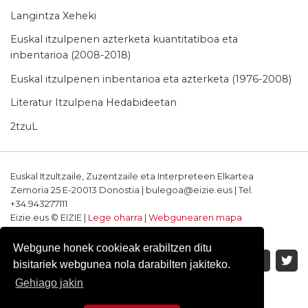
Langintza Xeheki
Euskal itzulpenen azterketa kuantitatiboa eta
inbentarioa (2008-2018)
Euskal itzulpenen inbentarioa eta azterketa (1976-2008)
Literatur Itzulpena Hedabideetan
2tzuL
Euskal Itzultzaile, Zuzentzaile eta Interpreteen Elkartea
Zemoria 25 E-20013 Donostia | bulegoa@eizie.eus | Tel.
+34.943277111
Eizie.eus © EIZIE |
Lege oharra
|
Webgunearen mapa
Softwarea eta diseinua: CodeSyntax
Webgune honek cookieak erabiltzen ditu
bisitariek webgunea nola darabilten jakiteko.
Gehiago jakin