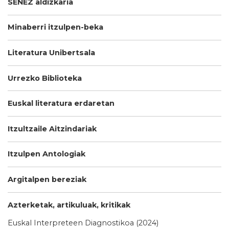
SENEZ aldizkaria
Minaberri itzulpen-beka
Literatura Unibertsala
Urrezko Biblioteka
Euskal literatura erdaretan
Itzultzaile Aitzindariak
Itzulpen Antologiak
Argitalpen bereziak
Azterketak, artikuluak, kritikak
Euskal Interpreteen Diagnostikoa (2024)