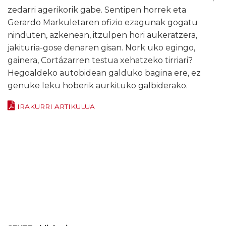
zedarri agerikorik gabe. Sentipen horrek eta
Gerardo Markuletaren ofizio ezagunak gogatu
ninduten, azkenean, itzulpen hori aukeratzera,
jakituria-gose denaren gisan. Nork uko egingo,
gainera, Cortázarren testua xehatzeko tirriari?
Hegoaldeko autobidean galduko bagina ere, ez
genuke leku hoberik aurkituko galbiderako.
IRAKURRI ARTIKULUA