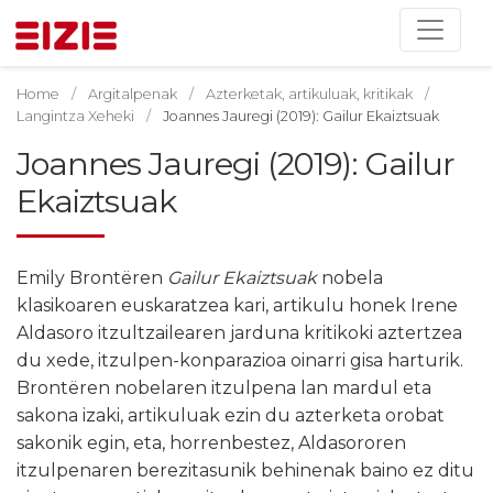
Home
Argitalpenak
Azterketak, artikuluak, kritikak
Langintza Xeheki
Joannes Jauregi (2019): Gailur Ekaiztsuak
Joannes Jauregi (2019): Gailur
Ekaiztsuak
Emily Brontëren
Gailur Ekaiztsuak
nobela
klasikoaren euskaratzea kari, artikulu honek Irene
Aldasoro itzultzailearen jarduna kritikoki aztertzea
du xede, itzulpen-konparazioa oinarri gisa harturik.
Brontëren nobelaren itzulpena lan mardul eta
sakona izaki, artikuluak ezin du azterketa orobat
sakonik egin, eta, horrenbestez, Aldasororen
itzulpenaren berezitasunik behinenak baino ez ditu