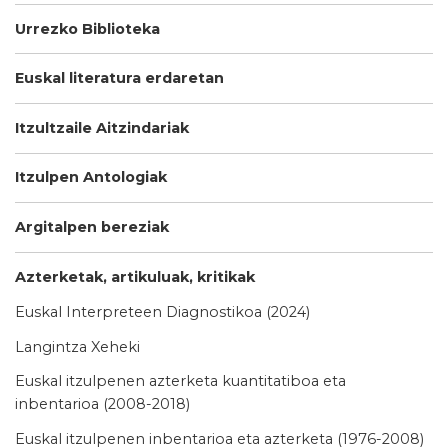
Urrezko Biblioteka
Euskal literatura erdaretan
Itzultzaile Aitzindariak
Itzulpen Antologiak
Argitalpen bereziak
Azterketak, artikuluak, kritikak
Euskal Interpreteen Diagnostikoa (2024)
Langintza Xeheki
Euskal itzulpenen azterketa kuantitatiboa eta
inbentarioa (2008-2018)
Euskal itzulpenen inbentarioa eta azterketa (1976-2008)