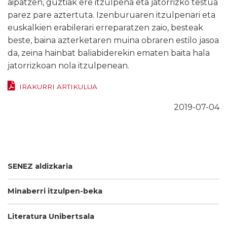
aipatzen, guztiak ere itzulpena eta jatorrizko testua
parez pare aztertuta. Izenburuaren itzulpenari eta
euskalkien erabilerari erreparatzen zaio, besteak
beste, baina azterketaren muina obraren estilo jasoa
da, zeina hainbat baliabiderekin ematen baita hala
jatorrizkoan nola itzulpenean.
IRAKURRI ARTIKULUA
2019-07-04
SENEZ aldizkaria
Minaberri itzulpen-beka
Literatura Unibertsala