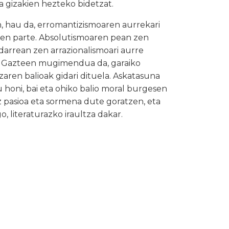
a gizakien hezteko bidetzat.
hau da, erromantizismoaren aurrekari
uen parte. Absolutismoaren pean zen
arrean zen arrazionalismoari aurre
u. Gazteen mugimendua da, garaiko
zaren balioak gidari dituela. Askatasuna
 honi, bai eta ohiko balio moral burgesen
z pasioa eta sormena dute goratzen, eta
, literaturazko iraultza dakar.