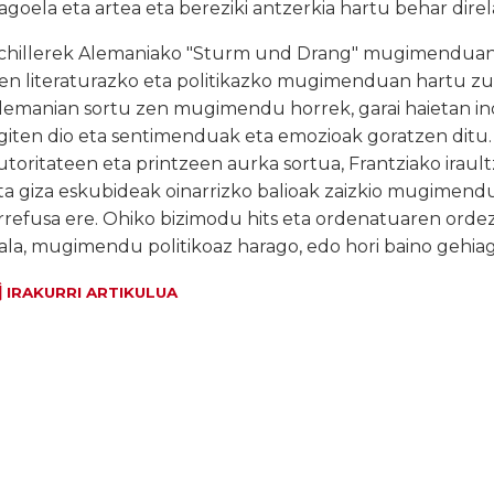
agoela eta artea eta bereziki antzerkia hartu behar direl
chillerek Alemaniako "Sturm und Drang" mugimenduan, 
en literaturazko eta politikazko mugimenduan hartu z
lemanian sortu zen mugimendu horrek, garai haietan ind
giten dio eta sentimenduak eta emozioak goratzen dit
utoritateen eta printzeen aurka sortua, Frantziako irault
ta giza eskubideak oinarrizko balioak zaizkio mugimendu
rrefusa ere. Ohiko bizimodu hits eta ordenatuaren orde
ala, mugimendu politikoaz harago, edo hori baino gehiago
IRAKURRI ARTIKULUA