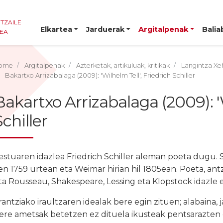
NTZAILE
Elkartea
Jarduerak
Argitalpenak
Balia
TEA
ome
Argitalpenak
Azterketak, artikuluak, kritikak
Langintza Xe
Bakartxo Arrizabalaga (2009): 'Wilhelm Tell', Friedrich Schiller
Bakartxo Arrizabalaga (2009): 'W
Schiller
estuaren idazlea Friedrich Schiller aleman poeta dugu. 
en 1759 urtean eta Weimar hirian hil 1805ean. Poeta, antzerk
ta Rousseau, Shakespeare, Lessing eta Klopstock idazle e
rantziako iraultzaren idealak bere egin zituen; alabaina, 
ere ametsak betetzen ez dituela ikusteak pentsarazten d