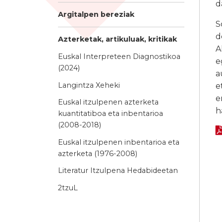
d
Argitalpen bereziak
S
d
Azterketak, artikuluak, kritikak
A
Euskal Interpreteen Diagnostikoa
e
(2024)
a
Langintza Xeheki
e
e
Euskal itzulpenen azterketa
h
kuantitatiboa eta inbentarioa
(2008-2018)
Euskal itzulpenen inbentarioa eta
azterketa (1976-2008)
Literatur Itzulpena Hedabideetan
2tzuL