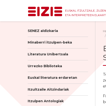
EUSKAL ITZULTZAILE, ZUZE
ETA INTERPRETEEN ELKAR
SENEZ aldizkaria
H
Minaberri itzulpen-beka
Literatura Unibertsala
Urrezko Biblioteka
T
Euskal literatura erdaretan
z
e
Itzultzaile Aitzindariak
F
Itzulpen Antologiak
b