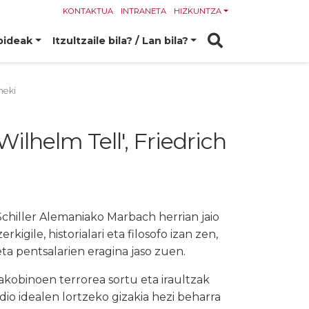
KONTAKTUA
INTRANETA
HIZKUNTZA
bideak
Itzultzaile bila? / Lan bila?
heki
ilhelm Tell', Friedrich
Schiller Alemaniako Marbach herrian jaio
igile, historialari eta filosofo izan zen,
ta pentsalarien eragina jaso zuen.
jakobinoen terrorea sortu eta iraultzak
io idealen lortzeko gizakia hezi beharra