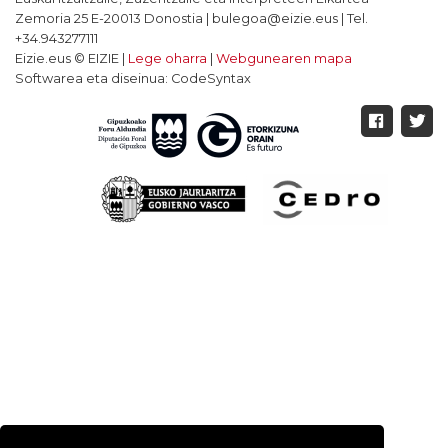
Zemoria 25 E-20013 Donostia | bulegoa@eizie.eus | Tel.
+34.943277111
Eizie.eus © EIZIE |
Lege oharra
|
Webgunearen mapa
Softwarea eta diseinua: CodeSyntax