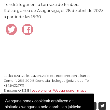
Tendrá lugar en la terrraza de Erribera
Kulturgunea de Astigarraga, el 28 de abril de 2023,
a partir de las 18:30.
Euskal Itzultzaile, Zuzentzaile eta Interpreteen Elkartea
Zemoria 25 E-20013 Donostia | bulegoa@eizie.eus | Tel.
+34.943277111
Eizie.eus © EIZIE |
Lege oharra
|
Webgunearen mapa
Softwarea eta diseinua: CodeSyntax
Webgune honek cookieak erabiltzen ditu
bisitariek webgunea nola darabilten jakiteko.