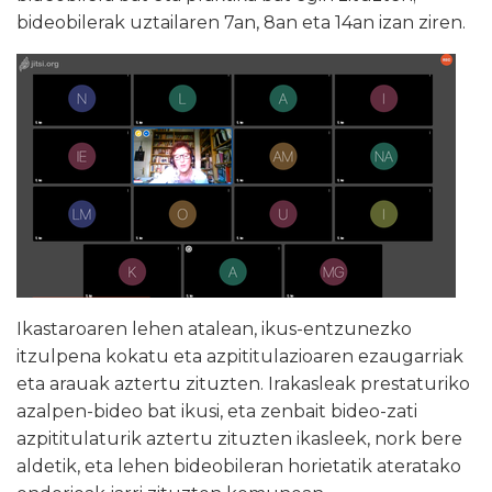
bideobilerak uztailaren 7an, 8an eta 14an izan ziren.
Ikastaroaren lehen atalean, ikus-entzunezko
itzulpena kokatu eta azpititulazioaren ezaugarriak
eta arauak aztertu zituzten. Irakasleak prestaturiko
azalpen-bideo bat ikusi, eta zenbait bideo-zati
azpititulaturik aztertu zituzten ikasleek, nork bere
aldetik, eta lehen bideobileran horietatik ateratako