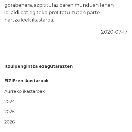
gorabehera, azpititulazioaren munduan lehen
ibilaldi bat egiteko profitatu zuten parte-
hartzaileek ikastaroa.
2020-07-17
Itzulpengintza ezagutarazten
EIZIEren ikastaroak
Aurreko ikastaroak
2024
2025
2026