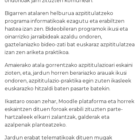
ondorioak jarri zituzten komunean.
Bigarren atalaren helburua azpititulatzeko
programa informatikoak ezagutu eta erabiltzen
hastea izan zen. Bideobileran programok ikusi eta
oinarrizko jarraibideak azaldu ondoren,
gaztelaniazko bideo-zati bat euskaraz azpititulatzea
izan zen ariketa praktikoa.
Amaierako atala gorrentzako azpititulazioari eskaini
zioten, eta, jardun horren berariazko arauak ikusi
ondoren, azpititulazio-praktika egin zuten ikasleek
euskarazko hitzaldi baten pasarte batekin.
Ikastaro osoan zehar, Moodle plataforma eta horrek
eskaintzen dituen foroak erabili zituzten parte-
hartzaileek elkarri zalantzak, galderak eta
azalpenak planteatzeko.
Jardun erabat telematikoak dituen mugak