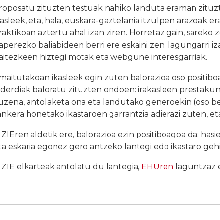
roposatu zituzten testuak nahiko landuta eraman zituz
kasleek, eta, hala, euskara-gaztelania itzulpen arazoak er
raktikoan aztertu ahal izan ziren. Horretaz gain, sareko z
aperezko baliabideen berri ere eskaini zen: lagungarri iz
aitezkeen hiztegi motak eta webgune interesgarriak.
maitutakoan ikasleek egin zuten balorazioa oso positibo
lderdiak baloratu zituzten ondoen: irakasleen prestakun
uzena, antolaketa ona eta landutako generoekin (oso bere
ankera honetako ikastaroen garrantzia adierazi zuten, et
IZIEren aldetik ere, balorazioa ezin positiboagoa da: ha
ta eskaria egonez gero antzeko lantegi edo ikastaro geh
IZIE elkarteak antolatu du lantegia,
EHUren
laguntzaz 