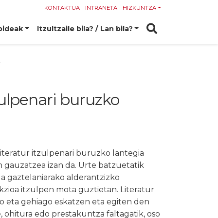
KONTAKTUA
INTRANETA
HIZKUNTZA
bideak
Itzultzaile bila? / Lan bila?
7
zulpenari buruzko
iteratur itzulpenari buruzko lantegia
n gauzatzea izan da. Urte batzuetatik
a gaztelaniarako alderantzizko
zioa itzulpen mota guztietan. Literatur
o eta gehiago eskatzen eta egiten den
e, ohitura edo prestakuntza faltagatik, oso