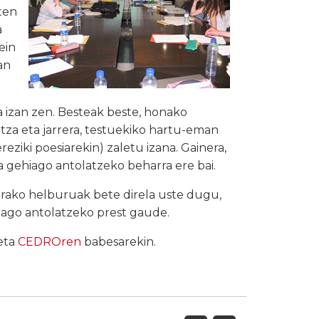
ten
a
ein
an
a izan zen. Besteak beste, honako
tza eta jarrera, testuekiko hartu-eman
ziki poesiarekin) zaletu izana. Gainera,
a gehiago antolatzeko beharra ere bai.
sierako helburuak bete direla uste dugu,
iago antolatzeko prest gaude.
eta
CEDROren
babesarekin.