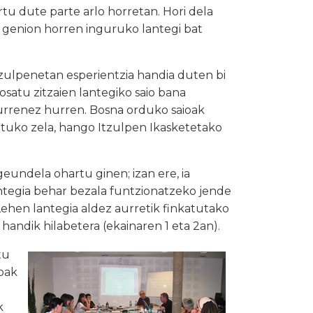
artu dute parte arlo horretan. Hori dela
tzi genion horren inguruko lantegi bat
tzulpenetan esperientzia handia duten bi
osatu zitzaien lantegiko saio bana
hurrenez hurren. Bosna orduko saioak
utuko zela, hango Itzulpen Ikasketetako
eundela ohartu ginen; izan ere, ia
ntegia behar bezala funtzionatzeko jende
ehen lantegia aldez aurretik finkatutako
handik hilabetera (ekainaren 1 eta 2an).
tu
koak
k