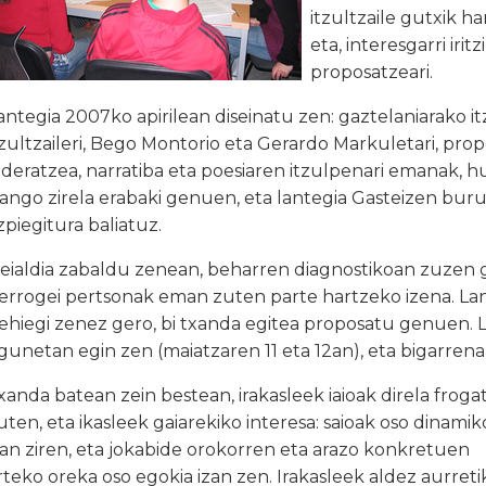
itzultzaile gutxik h
eta, interesgarri iri
proposatzeari.
antegia 2007ko apirilean diseinatu zen: gaztelaniarako i
tzultzaileri, Bego Montorio eta Gerardo Markuletari, prop
ideratzea, narratiba eta poesiaren itzulpenari emanak, 
zango zirela erabaki genuen, eta lantegia Gasteizen bur
zpiegitura baliatuz.
eialdia zabaldu zenean, beharren diagnostikoan zuzen g
errogei pertsonak eman zuten parte hartzeko izena. La
ehiegi zenez gero, bi txanda egitea proposatu genuen. L
gunetan egin zen (maiatzaren 11 eta 12an), eta bigarrena 
xanda batean zein bestean, irakasleek iaioak direla froga
uten, eta ikasleek gaiarekiko interesa: saioak oso dinami
zan ziren, eta jokabide orokorren eta arazo konkretuen
rteko oreka oso egokia izan zen. Irakasleek aldez aurreti