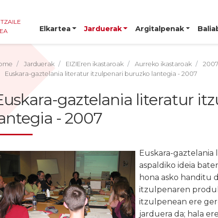
NTZAILE
Elkartea
Jarduerak
Argitalpenak
Balia
TEA
ome
Jarduerak
EIZIEren ikastaroak
Aurreko ikastaroak
200
Euskara-gaztelania literatur itzulpenari buruzko lantegia - 2007
Euskara-gaztelania literatur it
lantegia - 2007
Euskara-gaztelania l
aspaldiko ideia bate
hona asko handitu d
itzulpenaren produk
itzulpenean ere ger
jarduera da; hala er