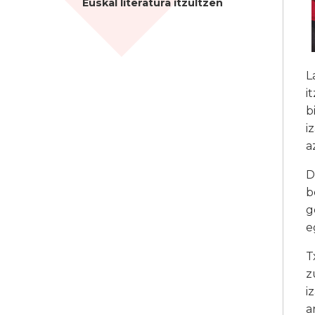
Euskal literatura itzultzen
L
i
b
i
a
D
b
g
e
T
z
i
a