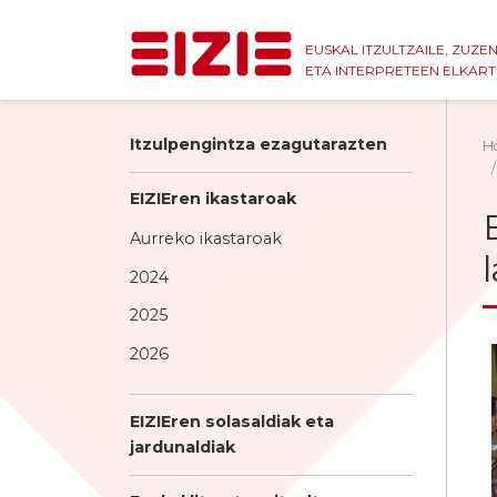
EUSKAL ITZULTZAILE, ZUZE
ETA INTERPRETEEN ELKAR
Itzulpengintza ezagutarazten
H
EIZIEren ikastaroak
Aurreko ikastaroak
2024
2025
2026
EIZIEren solasaldiak eta
jardunaldiak