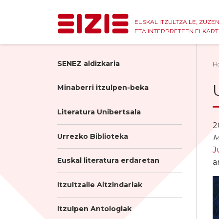
EUSKAL ITZULTZAILE, ZUZE
ETA INTERPRETEEN ELKAR
SENEZ aldizkaria
H
Minaberri itzulpen-beka
Literatura Unibertsala
2
Urrezko Biblioteka
M
J
Euskal literatura erdaretan
a
Itzultzaile Aitzindariak
Itzulpen Antologiak