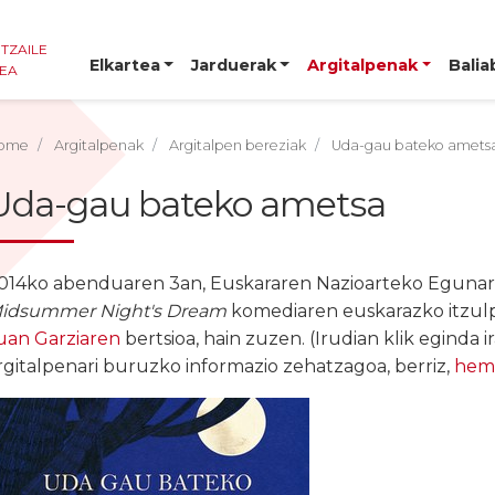
NTZAILE
Elkartea
Jarduerak
Argitalpenak
Balia
TEA
ome
Argitalpenak
Argitalpen bereziak
Uda-gau bateko amets
Uda-gau bateko ametsa
014ko abenduaren 3an, Euskararen Nazioarteko Egunar
idsummer Night's Dream
komediaren euskarazko itzulpe
uan Garziaren
bertsioa, hain zuzen. (Irudian klik eginda 
rgitalpenari buruzko informazio zehatzagoa, berriz,
hem