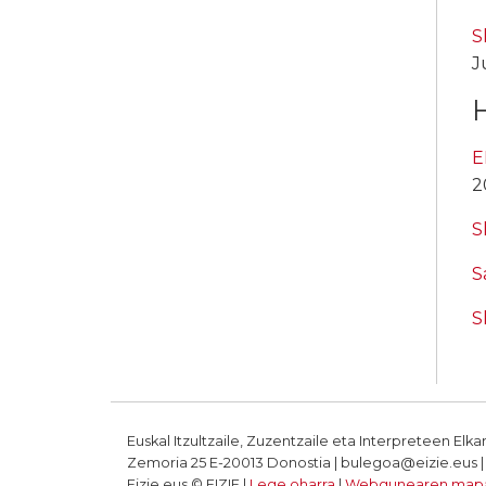
S
J
E
2
S
S
S
Euskal Itzultzaile, Zuzentzaile eta Interpreteen Elka
Zemoria 25 E-20013 Donostia | bulegoa@eizie.eus | T
Eizie.eus © EIZIE |
Lege oharra
|
Webgunearen map