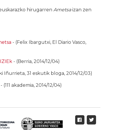
 euskarazko hirugarren
Ametsa
izan zen
metsa
- (Felix Ibargutxi, El Diario Vasco,
IZIEk
- (Berria, 2014/12/04)
ki Iñurrieta, 31 eskutik bloga, 2014/12/03)
- (111 akademia, 2014/12/04)