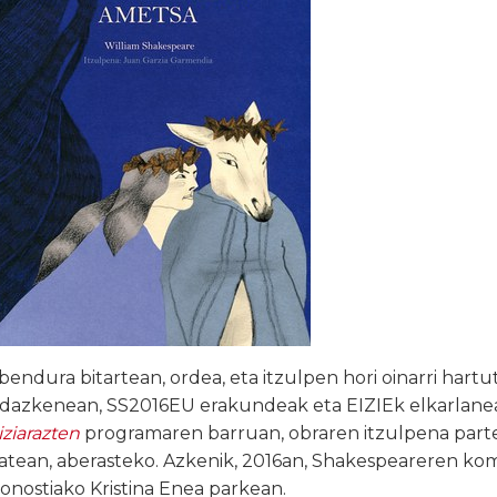
bendura bitartean, ordea, eta itzulpen hori oinarri hartu
dazkenean, SS2016EU erakundeak eta EIZIEk elkarlane
iziarazten
programaren barruan, obraren itzulpena parte
atean, aberasteko. Azkenik, 2016an, Shakespeareren kom
onostiako Kristina Enea parkean.