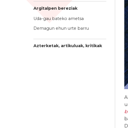
Argitalpen bereziak
Uda-gau bateko ametsa
Demagun ehun urte barru
Azterketak, artikuluak, kritikak
A
u
b
b
D