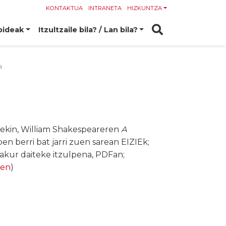
KONTAKTUA
INTRANETA
HIZKUNTZA
bideak
Itzultzaile bila? / Lan bila?
a
ekin, William Shakespeareren
A
n berri bat jarri zuen sarean EIZIEk;
irakur daiteke itzulpena, PDFan;
en
)