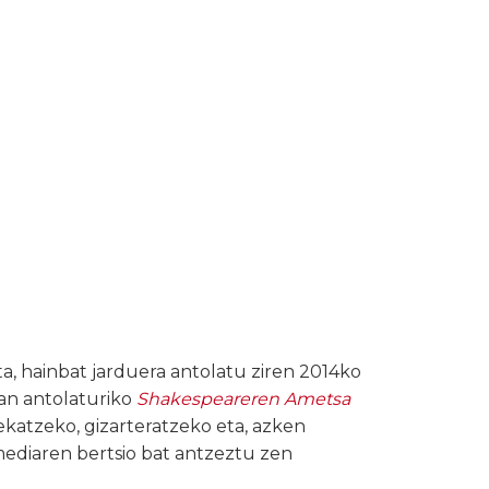
ta, hainbat jarduera antolatu ziren 2014ko
an antolaturiko
Shakespeareren Ametsa
katzeko, gizarteratzeko eta, azken
ediaren bertsio bat antzeztu zen