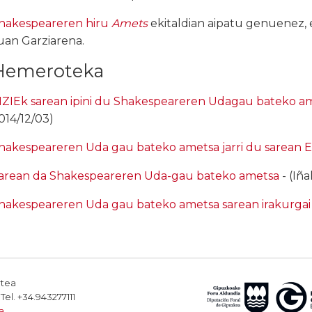
hakespeareren hiru
Amets
ekitaldian aipatu genuenez,
uan Garziarena.
Hemeroteka
IZIEk sarean ipini du Shakespeareren Udagau bateko a
014/12/03)
hakespeareren Uda gau bateko ametsa jarri du sarean E
arean da Shakespeareren Uda-gau bateko ametsa
- (Iña
hakespeareren Uda gau bateko ametsa sarean irakurgai
rtea
el. +34.943277111
a