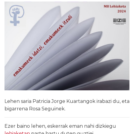
Lehen saria Patricia Jorge Kuartangok irabazi du, eta
bigarrena Rosa Seguinek.
Ezer baino lehen, eskerrak eman nahi dizkiegu
lehiaketan
parte hartu duten guztiei.