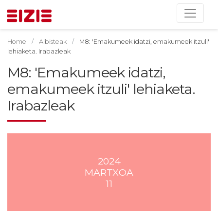
Home
Albisteak
M8: 'Emakumeek idatzi, emakumeek itzuli'
lehiaketa. Irabazleak
M8: 'Emakumeek idatzi,
emakumeek itzuli' lehiaketa.
Irabazleak
2024
MARTXOA
11