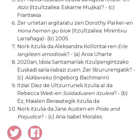
Atzo
(Itzultzailea: Eskarne Mujika)? - (c)
Frantsesa
Zer urtetan argitaratu zen Dorothy Parker-en
Hona hemen gu biok
(Itzultzailea: Mirentxu
Larrañaga)- (b) 2005
Nork itzulia da Aleksandra Kollontai-ren
Erle
langileen amodioak
?
- (a) Aroa Uharte
2020an, Idoia Santamaríak Itzulpengintzako
Euskadi saria irabazi zuen. Zer libururengatik? -
(c)
Aldibereko
(Ingeborg Bachmann)
Itziar Diez de Ultzurrunek itzulia al da
Rebecca West-en
Soldaduaren itzulera
?
- (b)
Ez, Maialen Berasategik itzulia da
Nork itzulia da Jane Austen-en
Pride and
Prejudice
? - (c) Ana Isabel Morales