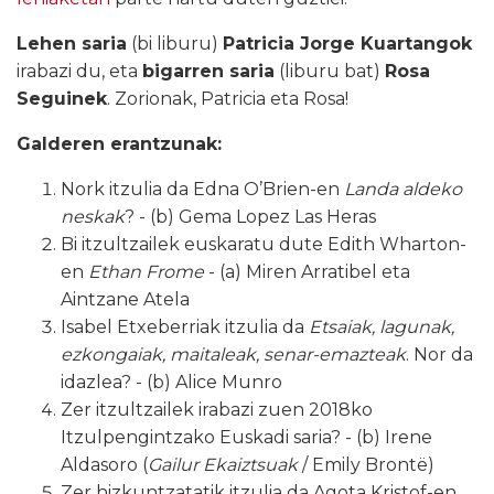
Lehen saria
(bi liburu)
Patricia Jorge Kuartangok
irabazi du, eta
bigarren saria
(liburu bat)
Rosa
Seguinek
. Zorionak, Patricia eta Rosa!
Galderen erantzunak:
Nork itzulia da Edna O’Brien-en
Landa aldeko
neskak
? - (b) Gema Lopez Las Heras
Bi itzultzailek euskaratu dute Edith Wharton-
en
Ethan Frome
- (a) Miren Arratibel eta
Aintzane Atela
Isabel Etxeberriak itzulia da
Etsaiak, lagunak,
ezkongaiak, maitaleak, senar-emazteak
. Nor da
idazlea? - (b) Alice Munro
Zer itzultzailek irabazi zuen 2018ko
Itzulpengintzako Euskadi saria?
- (b) Irene
Aldasoro (
Gailur Ekaiztsuak
/ Emily Brontë)
Zer hizkuntzatatik itzulia da Agota Kristof-en