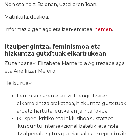
Non eta noiz: Baionan, uztailaren 1ean.
Matrikula, doakoa.
Informazio gehiago eta izen-ematea,
hemen
.
Itzulpengintza, feminismoa eta
hizkuntza gutxituak elkartrukean
Zuzendariak: Elizabete Manterola Agirrezabalaga
eta Ane Irizar Melero
Helburuak
Feminismoaren eta itzulpengintzaren
elkarrekintza arakatzea, hizkuntza gutxituak
ardatz hartuta, euskaran jarrita fokua.
Ikuspegi kritiko eta inklusiboa sustatzea,
ikuspuntu intersekzional batetik, eta nola
itzulpenak egitura patriarkalak erreproduzitu