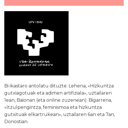
Bi ikastaro antolatu dituzte: Lehena, «Hizkuntza
gutxiagotuak eta adimen artifiziala», uztailaren
1ean, Baionan (eta online zuzenean). Bigarrena,
«Itzulpengintza, feminismoa eta hizkuntza
gutxituak elkartrukean», uztailaren 6an eta 7an,
Donostian.