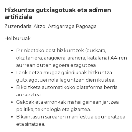
Hizkuntza gutxiagotuak eta adimen
artifiziala
Zuzendaria: Aitzol Astigarraga Pagoaga
Helburuak
Pirinioetako bost hizkuntzek (euskara,
okzitaniera, aragoiera, aranera, katalana) AA-ren
aurrean duten egoera ezagutzea.
Lankidetza mugaz gaindikoak hizkuntza
gutxiagotuei nola laguntzen dien ikustea.
Bikoizketa automatikoko plataforma berria
aurkeztea.
Gakoak eta erronkak mahai gainean jartzea:
politika, teknologia eta gizartea.
Bikaintasun sarearen manifestua eguneratzea
eta sinatzea.