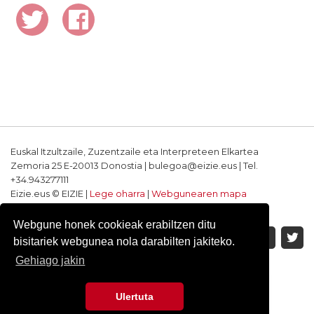
Euskal Itzultzaile, Zuzentzaile eta Interpreteen Elkartea
Zemoria 25 E-20013 Donostia | bulegoa@eizie.eus | Tel.
+34.943277111
Eizie.eus © EIZIE |
Lege oharra
|
Webgunearen mapa
Softwarea eta diseinua: CodeSyntax
Webgune honek cookieak erabiltzen ditu
bisitariek webgunea nola darabilten jakiteko.
Gehiago jakin
Ulertuta