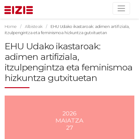
Home
Albisteak
EHU Udako ikastaroak: adimen artifiziala,
itzulpengintza eta feminismoa hizkuntza gutxituetan
EHU Udako ikastaroak:
adimen artifiziala,
itzulpengintza eta feminismoa
hizkuntza gutxituetan
2026
MAIATZA
27