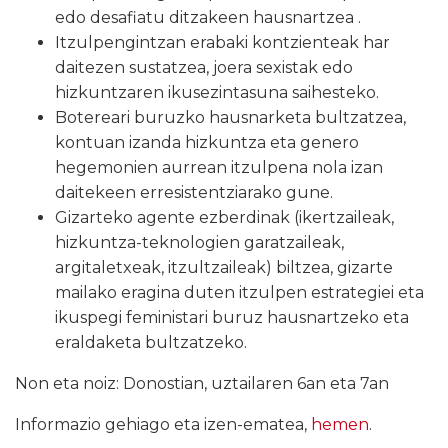
edo desafiatu ditzakeen hausnartzea .
Itzulpengintzan erabaki kontzienteak har
daitezen sustatzea, joera sexistak edo
hizkuntzaren ikusezintasuna saihesteko.
Botereari buruzko hausnarketa bultzatzea,
kontuan izanda hizkuntza eta genero
hegemonien aurrean itzulpena nola izan
daitekeen erresistentziarako gune.
Gizarteko agente ezberdinak (ikertzaileak,
hizkuntza-teknologien garatzaileak,
argitaletxeak, itzultzaileak) biltzea, gizarte
mailako eragina duten itzulpen estrategiei eta
ikuspegi feministari buruz hausnartzeko eta
eraldaketa bultzatzeko.
Non eta noiz: Donostian, uztailaren 6an eta 7an
Informazio gehiago eta izen-ematea,
hemen
.