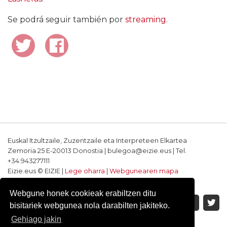
Se podrá seguir también por
streaming
.
Euskal Itzultzaile, Zuzentzaile eta Interpreteen Elkartea
Zemoria 25 E-20013 Donostia | bulegoa@eizie.eus | Tel.
+34.943277111
Eizie.eus © EIZIE |
Lege oharra
|
Webgunearen mapa
Softwarea eta diseinua: CodeSyntax
Webgune honek cookieak erabiltzen ditu
bisitariek webgunea nola darabilten jakiteko.
Gehiago jakin