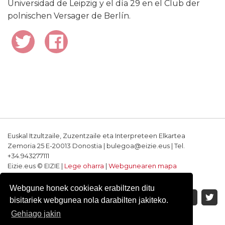
Universidad de Leipzig y el día 29 en el Club der
polnischen Versager de Berlín.
Euskal Itzultzaile, Zuzentzaile eta Interpreteen Elkartea
Zemoria 25 E-20013 Donostia | bulegoa@eizie.eus | Tel.
+34.943277111
Eizie.eus © EIZIE |
Lege oharra
|
Webgunearen mapa
Softwarea eta diseinua: CodeSyntax
Webgune honek cookieak erabiltzen ditu
bisitariek webgunea nola darabilten jakiteko.
Gehiago jakin