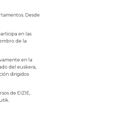
artamentos. Desde
rticipa en las
embro de la
ivamente en la
ado del euskera,
ión dirigidos
sos de EIZIE,
utik.