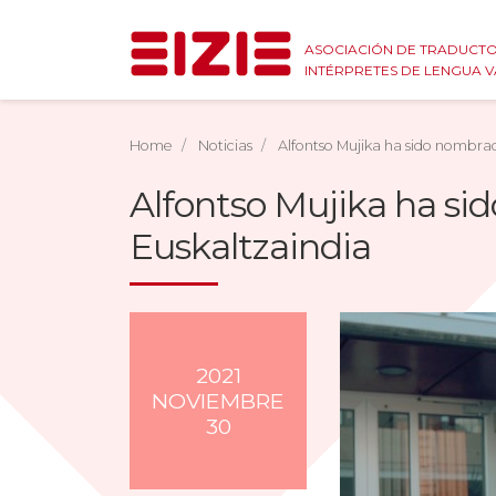
ASOCIACIÓN DE TRADUCTO
INTÉRPRETES DE LENGUA 
Home
Noticias
Alfontso Mujika ha sido nombr
Alfontso Mujika ha s
Euskaltzaindia
2021
NOVIEMBRE
30