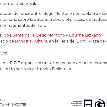
teratura Unibertsala.
cción del encuentro, Bego Montorio nos hablará de la co
antamaría sobre la autora, la obra y el proceso de traduc
rios fragmentos del libro.
s:
Idoia Santamaría
,
Bego Montorio
y
Edurne Lazkano
.
pacio de
Donostia Kultura
, en la Feria del Libro (Plaza de
17:15
abril EIZIE organizará un sorteo basado en un cuestionar
atura Unibertsala y Urrezko Biblioteka.
rtea
el. +34.943277111