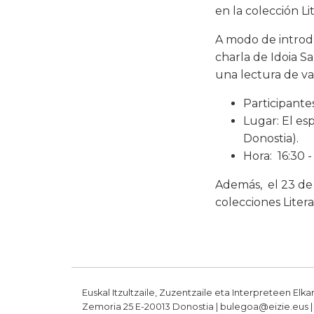
en la colección Li
A modo de introdu
charla de Idoia S
una lectura de va
Participante
Lugar: El es
Donostia).
Hora: 16:30 - 
Además, el 23 de 
colecciones Liter
Euskal Itzultzaile, Zuzentzaile eta Interpreteen Elka
Zemoria 25 E-20013 Donostia | bulegoa@eizie.eus | T