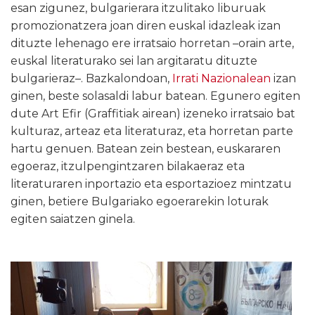
esan zigunez, bulgarierara itzulitako liburuak
promozionatzera joan diren euskal idazleak izan
dituzte lehenago ere irratsaio horretan –orain arte,
euskal literaturako sei lan argitaratu dituzte
bulgarieraz–. Bazkalondoan,
Irrati Nazionalean
izan
ginen, beste solasaldi labur batean. Egunero egiten
dute Art Efir (Graffitiak airean) izeneko irratsaio bat
kulturaz, arteaz eta literaturaz, eta horretan parte
hartu genuen. Batean zein bestean, euskararen
egoeraz, itzulpengintzaren bilakaeraz eta
literaturaren inportazio eta esportazioez mintzatu
ginen, betiere Bulgariako egoerarekin loturak
egiten saiatzen ginela.