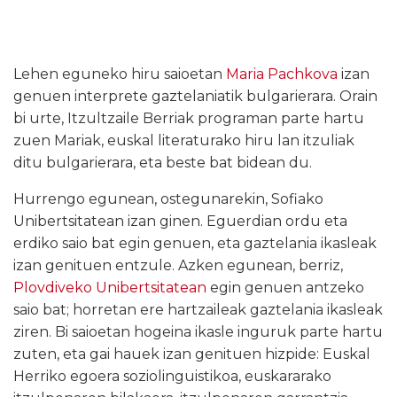
Lehen eguneko hiru saioetan
Maria Pachkova
izan
genuen interprete gaztelaniatik bulgarierara. Orain
bi urte, Itzultzaile Berriak programan parte hartu
zuen Mariak, euskal literaturako hiru lan itzuliak
ditu bulgarierara, eta beste bat bidean du.
Hurrengo egunean, ostegunarekin, Sofiako
Unibertsitatean izan ginen. Eguerdian ordu eta
erdiko saio bat egin genuen, eta gaztelania ikasleak
izan genituen entzule. Azken egunean, berriz,
Plovdiveko Unibertsitatean
egin genuen antzeko
saio bat; horretan ere hartzaileak gaztelania ikasleak
ziren. Bi saioetan hogeina ikasle inguruk parte hartu
zuten, eta gai hauek izan genituen hizpide: Euskal
Herriko egoera soziolinguistikoa, euskararako