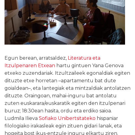
Egun berean, arratsaldez,
Literatura eta
Itzulpenaren Etxean
hartu gintuen Yana Genova
etxeko zuzendariak. Itzultzaileek egonaldiak egiten
dituzte etxe horretan –apartamentu bat dute
goialdean–, eta lantegiak eta mintzaldiak antolatzen
dituzte. Oraingoan, mahai-inguru bat antolatu
zuten euskarara/euskaratik egiten den itzulpenari
buruz; 18:30ean hasita, ordu eta erdiko saioa.
Ludmila Ilieva
Sofiako Unibertsitateko
hispaniar
filologiako irakasleak egin zituen gidari lanak, eta
hogeita bost ikus-entzule inguru elkartu ziren.