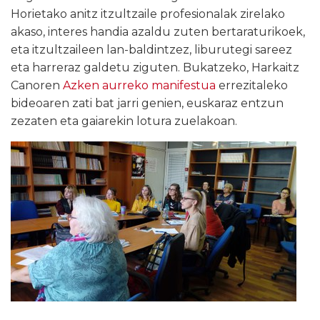
Horietako anitz itzultzaile profesionalak zirelako
akaso, interes handia azaldu zuten bertaraturikoek,
eta itzultzaileen lan-baldintzez, liburutegi sareez
eta harreraz galdetu ziguten. Bukatzeko, Harkaitz
Canoren
Azken aurreko manifestua
errezitaleko
bideoaren zati bat jarri genien, euskaraz entzun
zezaten eta gaiarekin lotura zuelakoan.