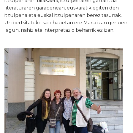
itzulpenaren bilakaera, itzulpenaren garrantzia
literaturaren garapenean, euskaratik egiten den
itzulpena eta euskal itzulpenaren berezitasunak.
Unibertsitateko saio hauetan ere Maria izan genuen
lagun, nahiz eta interpretazio beharrik ez izan.