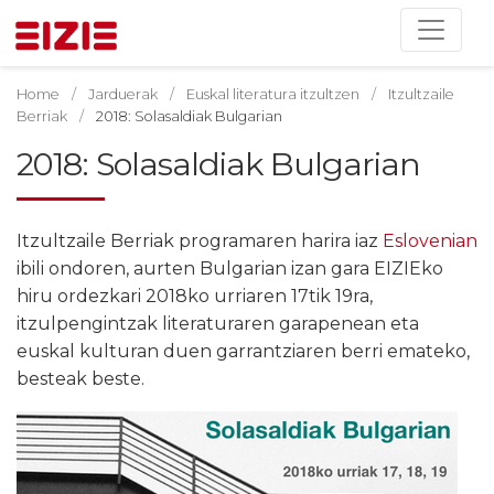
Home
Jarduerak
Euskal literatura itzultzen
Itzultzaile
Berriak
2018: Solasaldiak Bulgarian
2018: Solasaldiak Bulgarian
Itzultzaile Berriak programaren harira iaz
Eslovenian
ibili ondoren, aurten Bulgarian izan gara EIZIEko
hiru ordezkari 2018ko urriaren 17tik 19ra,
itzulpengintzak literaturaren garapenean eta
euskal kulturan duen garrantziaren berri emateko,
besteak beste.