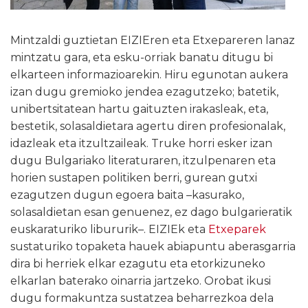
Mintzaldi guztietan EIZIEren eta Etxepareren lanaz
mintzatu gara, eta esku-orriak banatu ditugu bi
elkarteen informazioarekin. Hiru egunotan aukera
izan dugu gremioko jendea ezagutzeko; batetik,
unibertsitatean hartu gaituzten irakasleak, eta,
bestetik, solasaldietara agertu diren profesionalak,
idazleak eta itzultzaileak. Truke horri esker izan
dugu Bulgariako literaturaren, itzulpenaren eta
horien sustapen politiken berri, gurean gutxi
ezagutzen dugun egoera baita –kasurako,
solasaldietan esan genuenez, ez dago bulgarieratik
euskaraturiko libururik–. EIZIEk eta
Etxeparek
sustaturiko topaketa hauek abiapuntu aberasgarria
dira bi herriek elkar ezagutu eta etorkizuneko
elkarlan baterako oinarria jartzeko. Orobat ikusi
dugu formakuntza sustatzea beharrezkoa dela