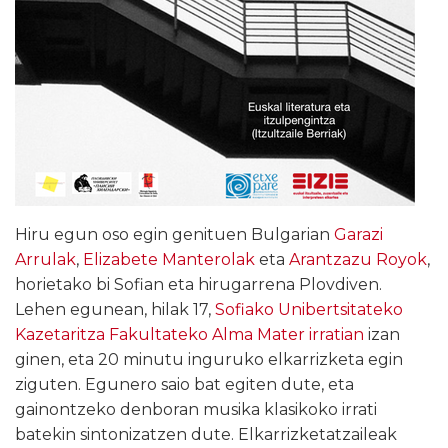
Hiru egun oso egin genituen Bulgarian
Garazi
Arrulak
,
Elizabete Manterolak
eta
Arantzazu Royok
,
horietako bi Sofian eta hirugarrena Plovdiven.
Lehen egunean, hilak 17,
Sofiako Unibertsitateko
Kazetaritza Fakultateko Alma Mater irratian
izan
ginen, eta 20 minutu inguruko elkarrizketa egin
ziguten. Egunero saio bat egiten dute, eta
gainontzeko denboran musika klasikoko irrati
batekin sintonizatzen dute. Elkarrizketatzaileak