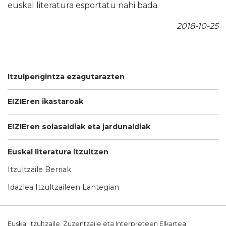
euskal literatura esportatu nahi bada.
2018-10-25
Itzulpengintza ezagutarazten
EIZIEren ikastaroak
EIZIEren solasaldiak eta jardunaldiak
Euskal literatura itzultzen
Itzultzaile Berriak
Idazlea Itzultzaileen Lantegian
Euskal Itzultzaile, Zuzentzaile eta Interpreteen Elkartea