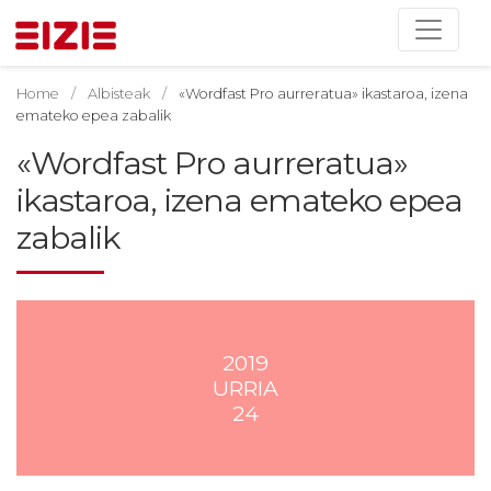
Home
Albisteak
«Wordfast Pro aurreratua» ikastaroa, izena
emateko epea zabalik
«Wordfast Pro aurreratua»
ikastaroa, izena emateko epea
zabalik
2019
URRIA
24