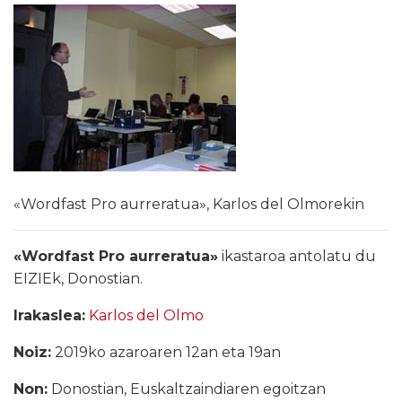
«Wordfast Pro aurreratua», Karlos del Olmorekin
«Wordfast Pro aurreratua»
ikastaroa antolatu du
EIZIEk, Donostian.
Irakaslea:
Karlos del Olmo
Noiz:
2019ko azaroaren 12an eta 19an
Non:
Donostian, Euskaltzaindiaren egoitzan