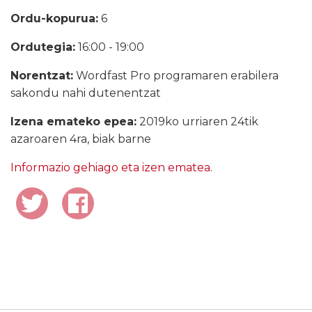
Ordu-kopurua:
6
Ordutegia:
16:00 - 19:00
Norentzat:
Wordfast Pro programaren erabilera
sakondu nahi dutenentzat
Izena emateko epea:
2019ko urriaren 24tik
azaroaren 4ra, biak barne
Informazio gehiago eta izen ematea
.