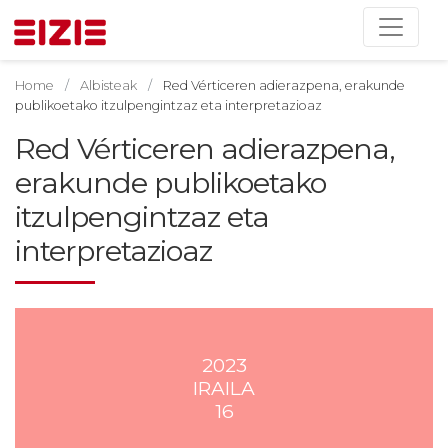
Home
Albisteak
Red Vérticeren adierazpena, erakunde
publikoetako itzulpengintzaz eta interpretazioaz
Red Vérticeren adierazpena,
erakunde publikoetako
itzulpengintzaz eta
interpretazioaz
2023
IRAILA
16