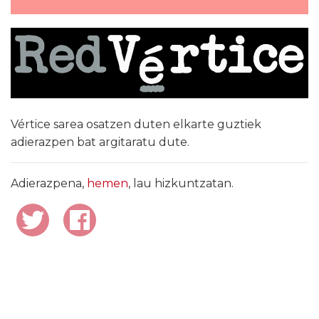
Vértice sarea osatzen duten elkarte guztiek
adierazpen bat argitaratu dute.
Adierazpena,
hemen
, lau hizkuntzatan.