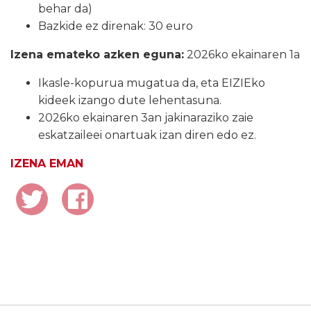
behar da)
Bazkide ez direnak: 30 euro
Izena emateko azken eguna:
2026ko ekainaren 1a
Ikasle-kopurua mugatua da, eta EIZIEko
kideek izango dute lehentasuna.
2026ko ekainaren 3an jakinaraziko zaie
eskatzaileei onartuak izan diren edo ez.
IZENA EMAN