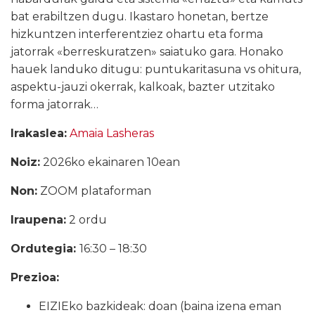
bat erabiltzen dugu. Ikastaro honetan, bertze
hizkuntzen interferentziez ohartu eta forma
jatorrak «berreskuratzen» saiatuko gara. Honako
hauek landuko ditugu: puntukaritasuna vs ohitura,
aspektu-jauzi okerrak, kalkoak, bazter utzitako
forma jatorrak…
Irakaslea:
Amaia Lasheras
Noiz:
2026ko ekainaren 10ean
Non:
ZOOM plataforman
Iraupena:
2 ordu
Ordutegia:
16:30 – 18:30
Prezioa:
EIZIEko bazkideak: doan (baina izena eman