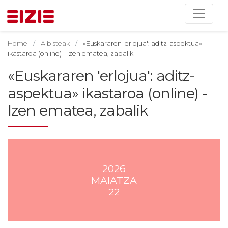
Home
Albisteak
«Euskararen 'erlojua': aditz-aspektua»
ikastaroa (online) - Izen ematea, zabalik
«Euskararen 'erlojua': aditz-
aspektua» ikastaroa (online) -
Izen ematea, zabalik
2026
MAIATZA
22