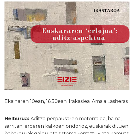
Ekainaren 10ean, 16:30ean. Irakaslea: Amaia Lasheras.
Helburua:
Aditza perpausaren motorra da, baina,
sarritan, erdaren kalkoen ondorioz, euskarak dituen
ñabardurak galdu eta sistema «erraztu» eta kamuts