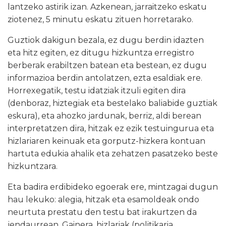
lantzeko astirik izan. Azkenean, jarraitzeko eskatu
ziotenez, 5 minutu eskatu zituen horretarako.
Guztiok dakigun bezala, ez dugu berdin idazten
eta hitz egiten, ez ditugu hizkuntza erregistro
berberak erabiltzen batean eta bestean, ez dugu
informazioa berdin antolatzen, ezta esaldiak ere.
Horrexegatik, testu idatziak itzuli egiten dira
(denboraz, hiztegiak eta bestelako baliabide guztiak
eskura), eta ahozko jardunak, berriz, aldi berean
interpretatzen dira, hitzak ez ezik testuingurua eta
hizlariaren keinuak eta gorputz-hizkera kontuan
hartuta edukia ahalik eta zehatzen pasatzeko beste
hizkuntzara.
Eta badira erdibideko egoerak ere, mintzagai dugun
hau lekuko: alegia, hitzak eta esamoldeak ondo
neurtuta prestatu den testu bat irakurtzen da
jendaurrean. Gainera, hizlariak (politikaria,