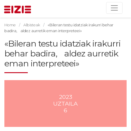
Home
Albisteak
«Bileran testu idatziak irakurri behar
badira, aldez aurretik eman interpreteei»
«Bileran testu idatziak irakurri
behar badira, aldez aurretik
eman interpreteei»
2023
UZTAILA
6