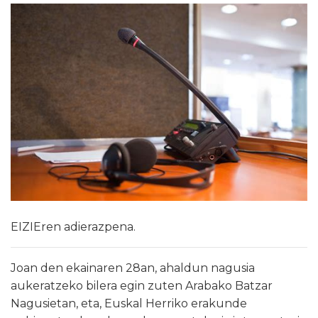
EIZIEren adierazpena.
Joan den ekainaren 28an, ahaldun nagusia
aukeratzeko bilera egin zuten Arabako Batzar
Nagusietan, eta, Euskal Herriko erakunde