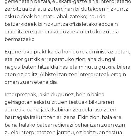
gehienetan bezala, euskara-gaztelania interpretazio
zerbitzua baliatu zuten, han bildutakoen hizkuntz
eskubideak bermatu ahal izateko; hau da,
batzarkideek bi hizkuntza ofizialetako edozein
erabilita ere gainerako guztiek ulertuko zutela
bermatzeko.
Eguneroko praktika da hori gure administrazioetan,
eta inor gutxik erreparatuko zion, ahaldungai
nagusi baten hitzaldia hasi eta minutu gutxira bilera
eten ez balitz. Albiste izan zen interpreteak eragin
omen zuen etenaldia.
Interpreteak, jakin dugunez, behin baino
gehiagotan eskatu zituen testuak bilkuraren
aurretik, baina jada kabinan zegoela jaso zuen
hautagaia irakurtzen ari zena. Ekin zion, hala ere,
baina halako batean adierazi behar izan zuen ezin
zuela interpretatzen jarraitu, ez baitzuen testua