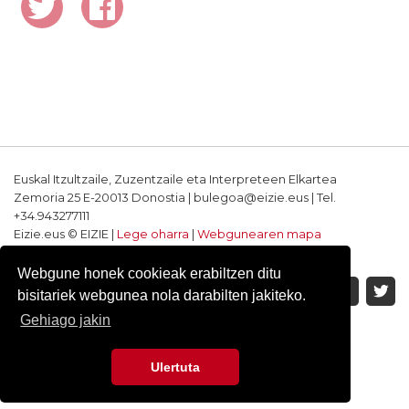
Euskal Itzultzaile, Zuzentzaile eta Interpreteen Elkartea
Zemoria 25 E-20013 Donostia | bulegoa@eizie.eus | Tel.
+34.943277111
Eizie.eus © EIZIE |
Lege oharra
|
Webgunearen mapa
Softwarea eta diseinua: CodeSyntax
Webgune honek cookieak erabiltzen ditu
bisitariek webgunea nola darabilten jakiteko.
Gehiago jakin
Ulertuta