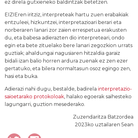
ez direla gutxieneko baldintzak betetzen.
EIZIEren iritziz, interpreteak hartu zuen erabakiak
entzuleei, hizkuntzei, interpretazioari berari eta
norberaren lanari zor zaien errespetua erakusten
du, eta babesa adierazten dio interpreteari, ondo
egin eta bete zituelako bere lanari zegozkion urrats
guztiak; ahaldungai nagusiaren hitzaldia garaiz
bidali izan balio horren ardura zuenak ez zen ezer
gertatuko, eta bilera normaltasun osoz egingo zen,
hasi eta buka.
Adierazi nahi dugu, bestalde, badirela
interpretazio-
saioetarako protokoloak
, halako egoerak saihesteko
lagungarri, guztion mesederako.
Zuzendaritza Batzordea
2023ko uztailaren 5ean