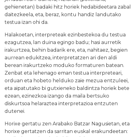
gehienetan) badaki hitz horiek hedabideetara zabal
daitezkeela, eta, beraz, kontu handiz landutako
testua izan ohi da.
Halakoetan, interpreteak ezinbestekoa du testua
ezagutzea, lan duina egingo badu; hasi aurretik
irakurtzea, behin badarik ere, eta, nahitaez, begien
aurrean edukitzea, interpretatzen ari den aldi
berean irakurtzeko moduko formaturen batean.
Zenbat eta lehenago eman testua interpreteari,
orduan eta hobeto helduko zaie mezua entzuleei,
eta aipatutako bi gutxieneko baldintza horiek bete
ezean, ezinezkoa izango da maila bertsuko
diskurtsoa helaraztea interpretazioa entzuten
dutenei.
Horixe gertatu zen Arabako Batzar Nagusietan, eta
horixe gertatzen da sarritan euskal erakundeetan: