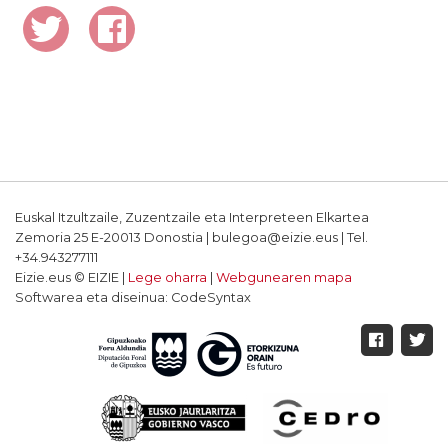
Euskal Itzultzaile, Zuzentzaile eta Interpreteen Elkartea
Zemoria 25 E-20013 Donostia | bulegoa@eizie.eus | Tel.
+34.943277111
Eizie.eus © EIZIE |
Lege oharra
|
Webgunearen mapa
Softwarea eta diseinua: CodeSyntax