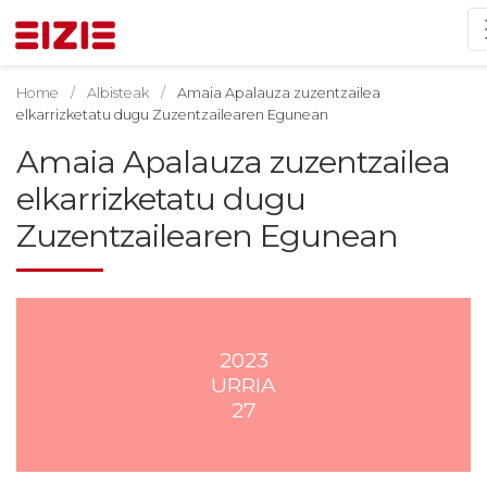
Home
Albisteak
Amaia Apalauza zuzentzailea
elkarrizketatu dugu Zuzentzailearen Egunean
Amaia Apalauza zuzentzailea
elkarrizketatu dugu
Zuzentzailearen Egunean
2023
URRIA
27