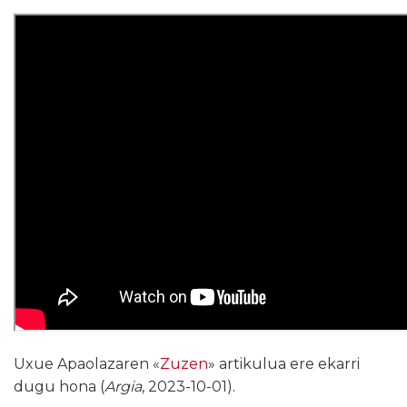
Uxue Apaolazaren «
Zuzen
» artikulua ere ekarri
dugu hona (
Argia
, 2023-10-01).