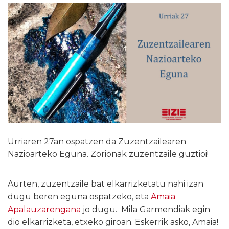
Urriaren 27an ospatzen da Zuzentzailearen
Nazioarteko Eguna. Zorionak zuzentzaile guztioi!
Aurten, zuzentzaile bat elkarrizketatu nahi izan
dugu beren eguna ospatzeko, eta
Amaia
Apalauzarengana
jo dugu. Mila Garmendiak egin
dio elkarrizketa, etxeko giroan. Eskerrik asko, Amaia!