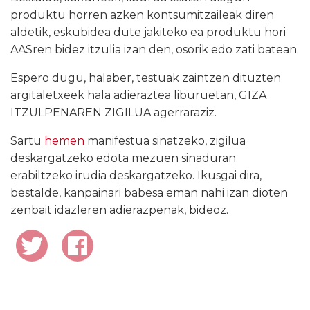
produktu horren azken kontsumitzaileak diren
aldetik, eskubidea dute jakiteko ea produktu hori
AASren bidez itzulia izan den, osorik edo zati batean.
Espero dugu, halaber, testuak zaintzen dituzten
argitaletxeek hala adieraztea liburuetan, GIZA
ITZULPENAREN ZIGILUA agerraraziz.
Sartu
hemen
manifestua sinatzeko, zigilua
deskargatzeko edota mezuen sinaduran
erabiltzeko irudia deskargatzeko. Ikusgai dira,
bestalde, kanpainari babesa eman nahi izan dioten
zenbait idazleren adierazpenak, bideoz.