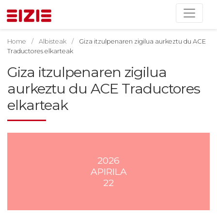
Home
Albisteak
Giza itzulpenaren zigilua aurkeztu du ACE
Traductores elkarteak
Giza itzulpenaren zigilua
aurkeztu du ACE Traductores
elkarteak
2026
APIRILA
22