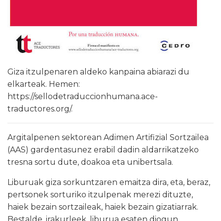
Giza itzulpenaren aldeko kanpaina abiarazi du
elkarteak. Hemen:
https://sellodetraduccionhumana.ace-
traductores.org/.
Argitalpenen sektorean Adimen Artifizial Sortzailea
(AAS) gardentasunez erabil dadin aldarrikatzeko
tresna sortu dute, doakoa eta unibertsala.
Liburuak giza sorkuntzaren emaitza dira, eta, beraz,
pertsonek sorturiko itzulpenak merezi dituzte,
haiek bezain sortzaileak, haiek bezain gizatiarrak.
Bestalde, irakurleek, liburua esaten diogun