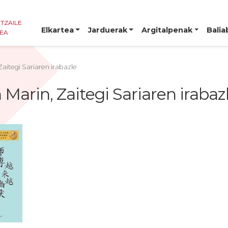
NTZAILE
Elkartea
Jarduerak
Argitalpenak
Balia
TEA
Zaitegi Sariaren irabazle
 Marin, Zaitegi Sariaren irabaz