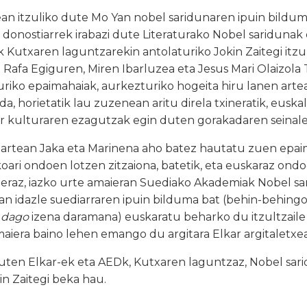
an itzuliko dute Mo Yan nobel saridunaren ipuin bilduma
 donostiarrek irabazi dute Literaturako Nobel sariduna
 Kutxaren laguntzarekin antolaturiko Jokin Zaitegi itzu
 Rafa Egiguren, Miren Ibarluzea eta Jesus Mari Olaizola T
turiko epaimahaiak, aurkezturiko hogeita hiru lanen arte
, horietatik lau zuzenean aritu direla txineratik, euskal
ar kulturaren ezagutzak egin duten gorakadaren seinale
 artean Jaka eta Marinena aho batez hautatu zuen epai
koari ondoen lotzen zitzaiona, batetik, eta euskaraz on
Beraz, iazko urte amaieran Suediako Akademiak Nobel sa
an idazle suediarraren ipuin bilduma bat (behin-behing
 dago
izena daramana) euskaratu beharko du itzultzaile 
aiera baino lehen emango du argitara Elkar argitaletxe
zuten Elkar-ek eta AEDk, Kutxaren laguntzaz, Nobel sar
n Zaitegi beka hau.