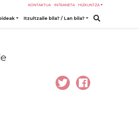
KONTAKTUA
INTRANETA
HIZKUNTZA
bideak
Itzultzaile bila? / Lan bila?
le