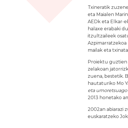
Txineratik zuzene
eta Maialen Marin
AEDk eta Elkar-ek
halaxe erabaki du
itzultzaileek osa
Azpimarratzekoa da
mailak eta txinat
Proiektu guztien
zelakoan jatorriz
zuena, bestetik. 
hautaturiko Mo Y
eta umoretsuago
2013 honetako am
2002an abiarazi 
euskaratzeko Joki