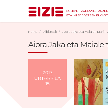
EUSKAL ITZULTZAILE, ZUZE
ETA INTERPRETEEN ELKAR
Home
Albisteak
Aiora Jaka eta Maialen Marin, 
Aiora Jaka eta Maialen
2013
URTARRILA
15