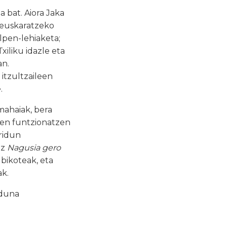
 bat. Aiora Jaka
k euskaratzeko
lpen-lehiaketa;
xiliku idazle eta
an.
 itzultzaileen
.
mahaiak, bera
doen funtzionatzen
ridun
oz
Nagusia gero
bikoteak, eta
ak.
iduna