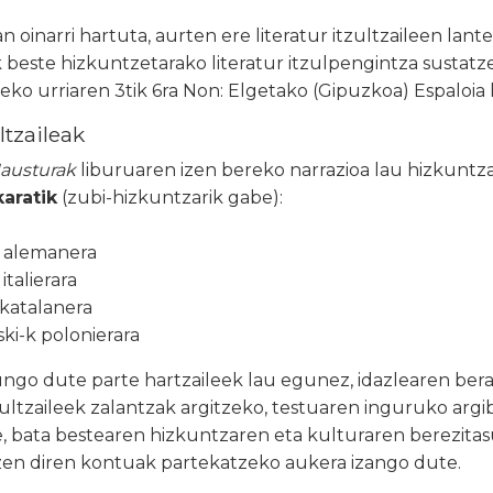
n oinarri hartuta, aurten ere literatur itzultzaileen lant
k beste hizkuntzetarako literatur itzulpengintza sustatz
005eko urriaren 3tik 6ra Non: Elgetako (Gipuzkoa) Espaloia
ltzaileak
austurak
liburuaren izen bereko narrazioa lau hizkuntz
aratik
(zubi-hizkuntzarik gabe):
 alemanera
italierara
 katalanera
ki-k polonierara
ungo dute parte hartzaileek lau egunez, idazlearen ber
zultzaileek zalantzak argitzeko, testuaren inguruko arg
e, bata bestearen hizkuntzaren eta kulturaren berezita
en diren kontuak partekatzeko aukera izango dute.