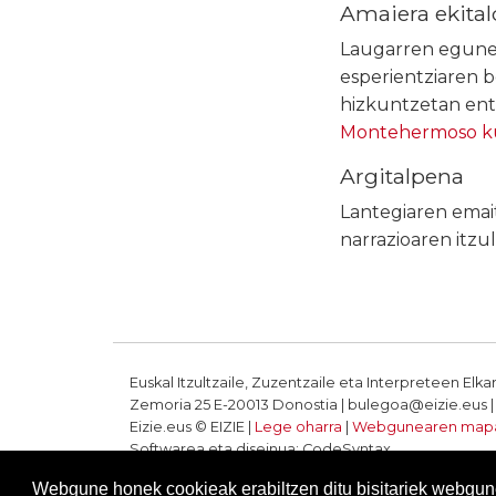
Amaiera ekital
Laugarren egunean
esperientziaren 
hizkuntzetan ent
Montehermoso k
Argitalpena
Lantegiaren ema
narrazioaren itzu
Euskal Itzultzaile, Zuzentzaile eta Interpreteen Elka
Zemoria 25 E-20013 Donostia | bulegoa@eizie.eus | T
Eizie.eus © EIZIE |
Lege oharra
|
Webgunearen map
Softwarea eta diseinua: CodeSyntax
Webgune honek cookieak erabiltzen ditu bisitariek webgune