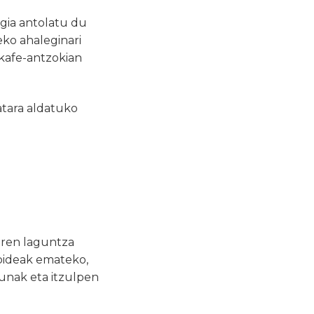
egia antolatu du
eko ahaleginari
 kafe-antzokian
atara aldatuko
aren laguntza
ibideak emateko,
sunak eta itzulpen