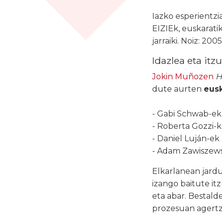
Iazko esperientzia
EIZIEk, euskarati
jarraiki. Noiz: 2
Idazlea eta itzu
Jokin Muñozen
H
dute aurten
eusk
- Gabi Schwab-ek
- Roberta Gozzi-k 
- Daniel Luján-ek
- Adam Zawiszews
Elkarlanean jard
izango baitute it
eta abar. Bestald
prozesuan agertz