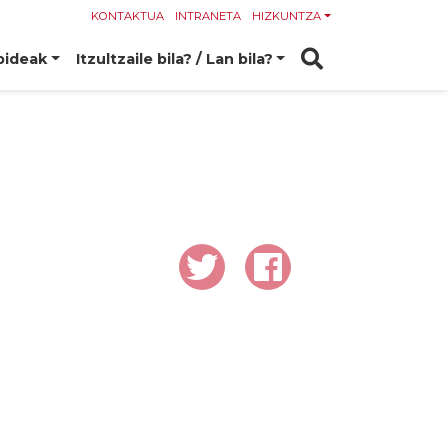
KONTAKTUA
INTRANETA
HIZKUNTZA
bideak
Itzultzaile bila? / Lan bila?