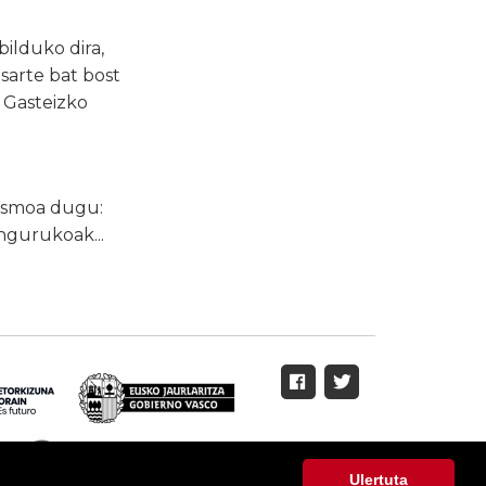
ilduko dira,
sarte bat bost
 Gasteizko
 asmoa dugu:
ngurukoak...
Ulertuta