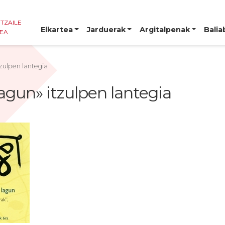
NTZAILE
Elkartea
Jarduerak
Argitalpenak
Balia
TEA
itzulpen lantegia
 lagun» itzulpen lantegia