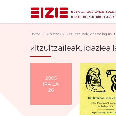
EUSKAL ITZULTZAILE, ZUZE
ETA INTERPRETEEN ELKAR
Home
Albisteak
«Itzultzaileak, idazlea lagun» 
«Itzultzaileak, idazlea
2005
IRAILA
26