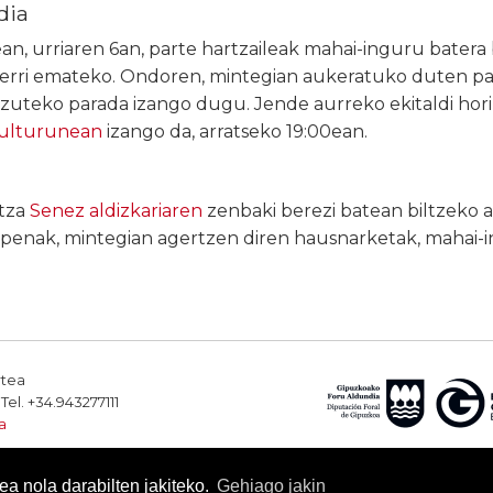
dia
, urriaren 6an, parte hartzaileak mahai-inguru batera b
berri emateko. Ondoren, mintegian aukeratuko duten pa
zuteko parada izango dugu. Jende aurreko ekitaldi hori
ulturunean
izango da, arratseko 19:00ean.
itza
Senez aldizkariaren
zenbaki berezi batean biltzeko
lpenak, mintegian agertzen diren hausnarketak, mahai-i
rtea
el. +34.943277111
a
a nola darabilten jakiteko.
Gehiago jakin