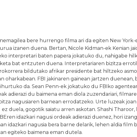
inemagilea bere hurrengo filma ari da egiten New York-
urua izanen duena. Bertan, Nicole Kidman-ek Kenian jai
o interpretari baten papera jokatuko du, nahigabe hil
keta bat entzuten duena. Interpretariaren bizitza erroti
korrera bildutako afrikar presidente bat hiltzeko asmo
 oharkabean. FBI jakinaren gainean jartzen duenean, 
 bihurtuko da. Sean Penn-ek jokatuko du FBIko agentear
k adierazi du baimena eman diola zuzendariari, filmare
itza nagusiaren barnean errodatzeko. Urte luzeak joan
u ez duela, gogotik saiatu arren askotan. Shashi Tharoor
BEren idazkari nagusi ordeak adierazi duenez, hori iza
nan idazkari nagusia bera barne delarik, lehen aldia film 
an egiteko baimena eman dutela.