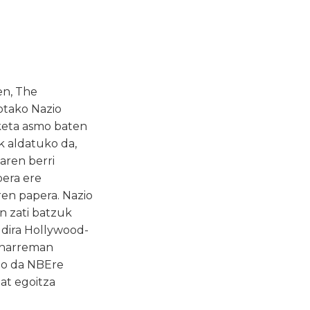
en, The
otako Nazio
keta asmo baten
k aldatuko da,
aren berri
bera ere
en papera. Nazio
n zati batzuk
 dira Hollywood-
, harreman
ngo da NBEre
bat egoitza