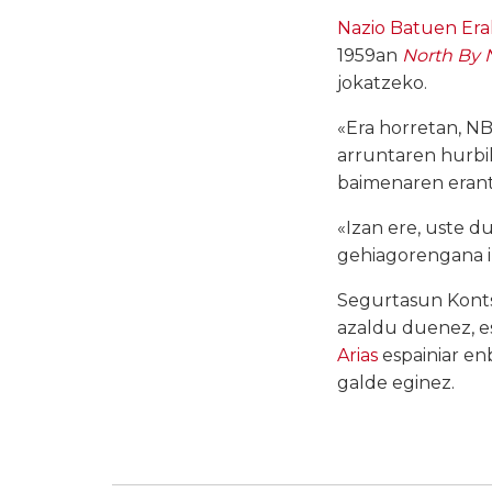
Nazio Batuen Er
1959an
North By 
jokatzeko.
«Era horretan, N
arruntaren hurbil
baimenaren erant
«Izan ere, uste d
gehiagorengana ir
Segurtasun Konts
azaldu duenez, e
Arias
espainiar en
galde eginez.