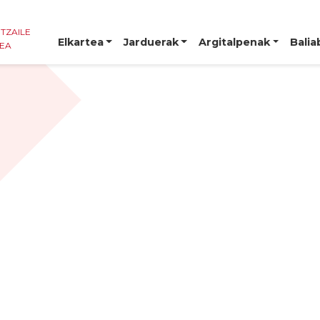
NTZAILE
Elkartea
Jarduerak
Argitalpenak
Balia
TEA