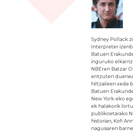
Sydney Pollack z
Interpreter izenb
Batuen Erakundek
inguruko elkarriz
NBEren Batzar Oro
entzuten duenean
hiltzaileen xede
Batuen Erakundea
New York-eko ego
ek halakorik lort
publikoetarako N
historian, Kofi An
nagusiaren barne