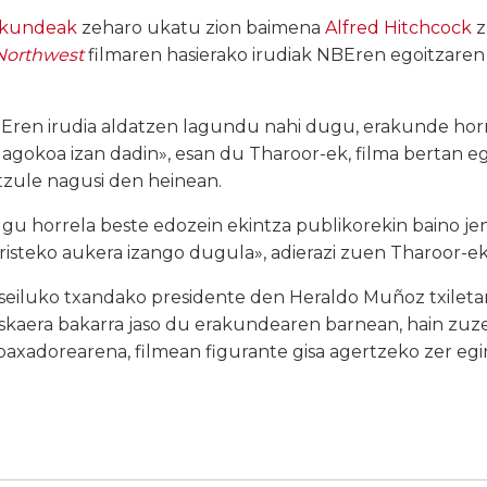
akundeak
zeharo ukatu zion baimena
Alfred Hitchcock
z
Northwest
filmaren hasierako irudiak NBEren egoitzaren 
BEren irudia aldatzen lagundu nahi dugu, erakunde horr
agokoa izan dadin», esan du Tharoor-ek, filma bertan e
zule nagusi den heinean.
ugu horrela beste edozein ekintza publikorekin baino j
isteko aukera izango dugula», adierazi zuen Tharoor-ek
eiluko txandako presidente den Heraldo Muñoz txilet
skaera bakarra jaso du erakundearen barnean, hain zuz
baxadorearena, filmean figurante gisa agertzeko zer eg