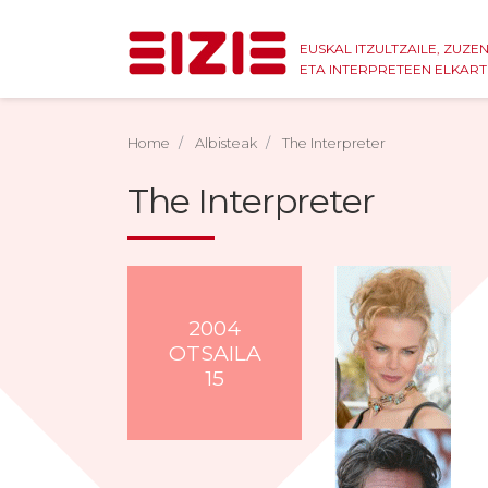
EUSKAL ITZULTZAILE, ZUZE
ETA INTERPRETEEN ELKAR
Home
Albisteak
The Interpreter
The Interpreter
2004
OTSAILA
15