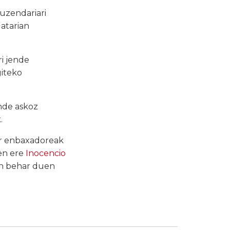
uzendariari
atarian
i jende
giteko
ende askoz
.
ar enbaxadoreak
en ere
Inocencio
in behar duen