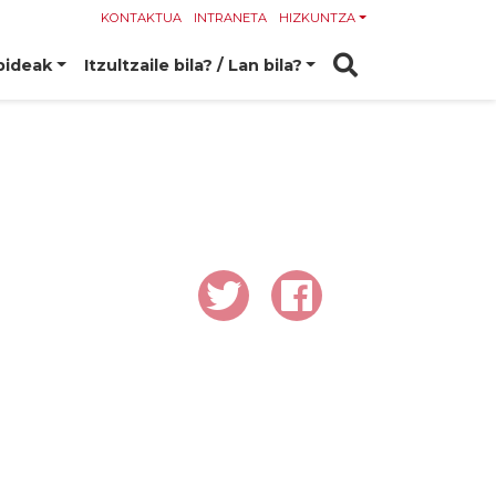
KONTAKTUA
INTRANETA
HIZKUNTZA
bideak
Itzultzaile bila? / Lan bila?