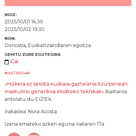
NOIZ:
2025/10/01 16:30
2025/10/02 19:30
NON:
Donostia, Euskaltzaindiaren egoitza
GEHITU ZURE EGUTEGIRA
iCal
IKASTAROAK
«Hizkera ez sexista euskara-gaztelania itzulpenean:
maskulino generikoa ekiditeko teknikak»
ikastaroa
antolatu du EIZIEk.
Irakaslea: Nora Acosta
Izena emateko azken eguna: irailaren 17a