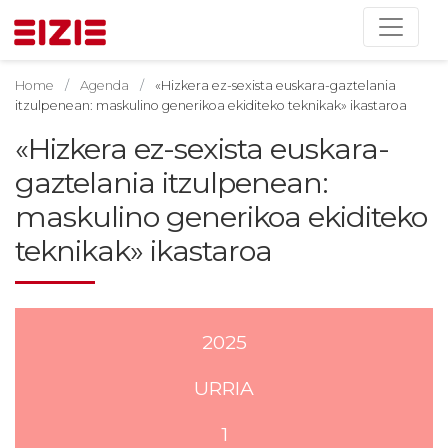
Home
Agenda
«Hizkera ez-sexista euskara-gaztelania
itzulpenean: maskulino generikoa ekiditeko teknikak» ikastaroa
«Hizkera ez-sexista euskara-
gaztelania itzulpenean:
maskulino generikoa ekiditeko
teknikak» ikastaroa
2025
URRIA
1