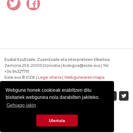
Euskal Itzultzaile, Zuzentzaile eta Interpreteen Elkartea
Zemoria 25 E-20013 Donostia | bulegoa@eizie.eus | Tel.
+34.943277111
Eizie.eus © EIZIE |
Lege oharra
|
Webgunearen mapa
Softwarea eta diseinua: CodeSyntax
Webgune honek cookieak erabiltzen ditu
bisitariek webgunea nola darabilten jakiteko.
Gehiago jakin
Ulertuta