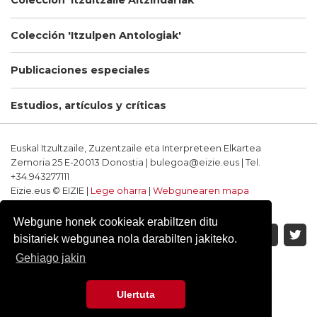
Colección 'Itzultzaile Aitzindariak'
Colección 'Itzulpen Antologiak'
Publicaciones especiales
Estudios, artículos y críticas
Euskal Itzultzaile, Zuzentzaile eta Interpreteen Elkartea
Zemoria 25 E-20013 Donostia | bulegoa@eizie.eus | Tel.
+34.943277111
Eizie.eus © EIZIE |
Lege oharra
|
Webgunearen mapa
Softwarea eta diseinua: CodeSyntax
Webgune honek cookieak erabiltzen ditu
bisitariek webgunea nola darabilten jakiteko.
Gehiago jakin
Ulertuta