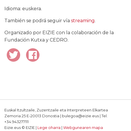
Idioma: euskera.
También se podrá seguir vía
streaming
.
Organizado por EIZIE con la colaboración de la
Fundación Kutxa y CEDRO.
Euskal Itzultzaile, Zuzentzaile eta Interpreteen Elkartea
Zemoria 25 E-20013 Donostia | bulegoa@eizie.eus | Tel.
+34.943277111
Eizie.eus © EIZIE |
Lege oharra
|
Webgunearen mapa