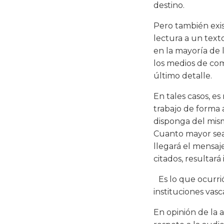
destino.
Pero también exis
lectura a un text
en la mayoría de 
los medios de com
último detalle.
En tales casos, es
trabajo de forma 
disponga del mism
Cuanto mayor sea 
llegará el mensaje
citados, resultará
Es lo que ocurrió
instituciones vas
En opinión de la 