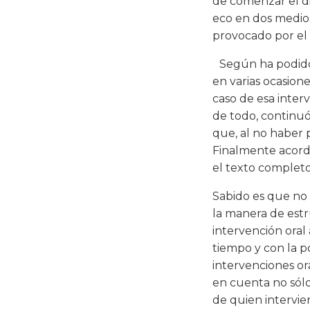
de comenzar el di
eco en dos medios
provocado por el 
Según ha podido s
en varias ocasione
caso de esa inter
de todo, continuó
que, al no haber 
Finalmente acordó
el texto completo
Sabido es que no 
la manera de estr
intervención oral 
tiempo y con la po
intervenciones or
en cuenta no sólo
de quien intervien