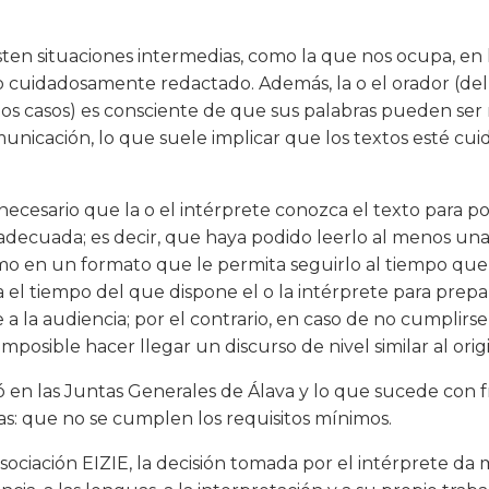
ten situaciones intermedias, como la que nos ocupa, en 
o cuidadosamente redactado. Además, la o el orador (del
los casos) es consciente de que sus palabras pueden ser
unicación, lo que suele implicar que los textos esté cui
 necesario que la o el intérprete conozca el texto para po
adecuada; es decir, que haya podido leerlo al menos un
o en un formato que le permita seguirlo al tiempo que 
el tiempo del que dispone el o la intérprete para prepa
 a la audiencia; por el contrario, en caso de no cumplirse
 imposible hacer llegar un discurso de nivel similar al origi
 en las Juntas Generales de Álava y lo que sucede con f
cas: que no se cumplen los requisitos mínimos.
asociación EIZIE, la decisión tomada por el intérprete da