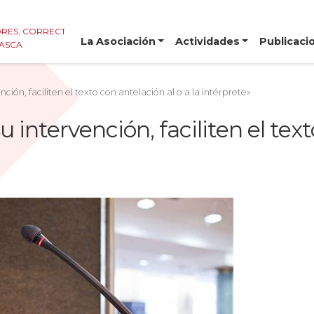
RES, CORRECTORES E
La Asociación
Actividades
Publicaci
VASCA
ión, faciliten el texto con antelación al o a la intérprete»
 intervención, faciliten el text