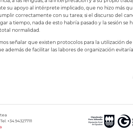
ncia, a las lenguas, a la interpretación y a su propio traba
te su apoyo al intérprete implicado, que no hizo más qu
umplir correctamente con su tarea; si el discurso del can
gar a tiempo, nada de esto habría pasado y la sesión se 
total normalidad.
os señalar que existen protocolos para la utilización de 
e además de facilitar las labores de organización evitarí
rtea
el. +34.943277111
a