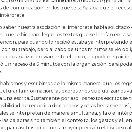
scurso de uno de los candidatos a diputado general. Tal
 de comunicación, en los que se señalaba que el receso
intérprete.
aber nuestra asociación, el intérprete había solicitado 
s, que le hicieran llegar los textos que se leerían en la se
vención, para cuando lo recibió estaba ya interpretando e
 con su trabajo, pero al cabo de unos minutos se vio obli
podido analizar previamente el texto, no podía seguir in
 un receso de 5 minutos con la organización, para poder
.
hablamos y escribimos de la misma manera, que los regist
ucturar la información, las expresiones que utilizamos v
a una escrita. Justamente por eso, los textos escritos se
sibilidad de recurrir a diccionarios y otras herramientas)
ales se interpretan de manera simultánea, y la o el intér
 las palabras sino también el contexto, los gestos y el le
e, para así trasladar con la mayor precisión el discurso a