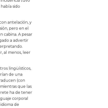
 incidencia tuvo
 había sido
con antelación, y
sión, pero en el
n cabina. A pesar
gado a advertir
terpretando.
, al menos, leer
ros lingüísticos,
arían de una
 traducen (con
, mientras que las
prete ha de tener
nguaje corporal
l idioma de