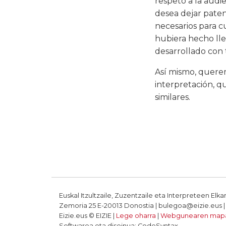
respeto a la audie
desea dejar paten
necesarios para c
hubiera hecho lle
desarrollado con 
Así mismo, querem
interpretación, qu
similares.
Euskal Itzultzaile, Zuzentzaile eta Interpreteen Elka
Zemoria 25 E-20013 Donostia | bulegoa@eizie.eus | T
Eizie.eus © EIZIE |
Lege oharra
|
Webgunearen map
Softwarea eta diseinua: CodeSyntax