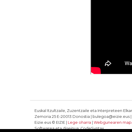
Euskal Itzultzaile, Zuzentzaile eta Interpreteen Elka
Zemoria 25 E-20013 Donostia | bulegoa@eizie.eus | T
Eizie.eus © EIZIE |
Lege oharra
|
Webgunearen map
Softwarea eta diseinua: CodeSyntax