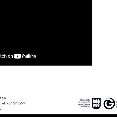
rtea
el. +34.943277111
a