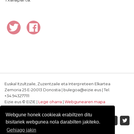
Euskal Itzultzaile, Zuzentzaile eta Interpreteen Elkartea
Zemoria 25 E-20013 Donostia | bulegoa@eizie.eus | Tel.
+34.943277111
Eizie.eus © EIZIE |
Lege oharra
|
Webgunearen mapa
Softwarea eta diseinua: CodeSyntax
Webgune honek cookieak erabiltzen ditu
bisitariek webgunea nola darabilten jakiteko.
Gehiago jakin