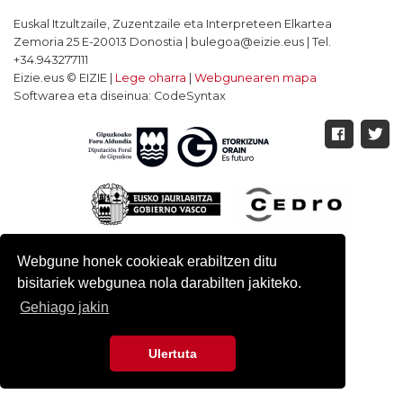
Euskal Itzultzaile, Zuzentzaile eta Interpreteen Elkartea
Zemoria 25 E-20013 Donostia | bulegoa@eizie.eus | Tel.
+34.943277111
Eizie.eus © EIZIE |
Lege oharra
|
Webgunearen mapa
Softwarea eta diseinua: CodeSyntax
Webgune honek cookieak erabiltzen ditu
bisitariek webgunea nola darabilten jakiteko.
Gehiago jakin
Ulertuta