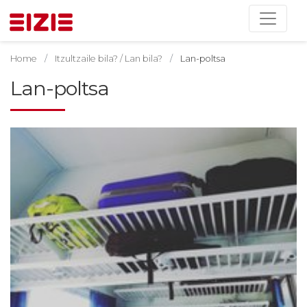
Home
Itzultzaile bila? / Lan bila?
Lan-poltsa
Lan-poltsa