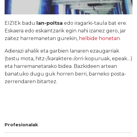
EIZIEk badu
lan-poltsa
edo iragarki-taula bat ere.
Eskaera edo eskaintzarik egin nahi izanez gero, jar
zaitez harremanetan gurekin,
helbide honetan
.
Adierazi ahalik eta garbien lanaren ezaugarriak
(testu mota, hitz-/karaktere-/orri-kopuruak, epeak…)
eta harremanetarako bidea. Bazkideen artean
banatuko dugu guk horren berri, barneko posta-
zerrendaren bitartez.
Profesionalak