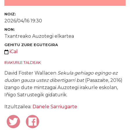
NOIZ:
2026/04/16 19:30
NON:
Txantreako Auzotegi elkartea
GEHITU ZURE EGUTEGIRA
iCal
IRAKURLE TALDEAK
David Foster Wallacen
Sekula gehiago egingo ez
dudan gauza ustez dibertigarri bat
(Pasazaite, 2016)
izango dute mintzagai Auzotegi irakurle eskolan,
Iñigo Satrustegik gidaturik.
Itzultzailea:
Danele Sarriugarte