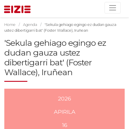
Home
Agenda
'Sekula gehiago egingo ez dudan gauza
ustez dibertigarri bat' (Foster Wallace), Iruñean
'Sekula gehiago egingo ez
dudan gauza ustez
dibertigarri bat' (Foster
Wallace), Iruñean
2026
APIRILA
16