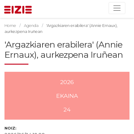
Home
Agenda
'Argazkiaren erabilera' (Annie Ernaux),
aurkezpena Iruñean
'Argazkiaren erabilera' (Annie
Ernaux), aurkezpena Iruñean
2026
EKAINA
24
NOIZ: