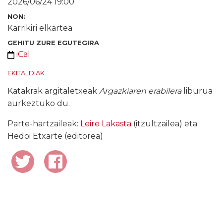
2026/06/24 19:00
NON:
Karrikiri elkartea
GEHITU ZURE EGUTEGIRA
iCal
EKITALDIAK
Katakrak argitaletxeak
Argazkiaren erabilera
liburua
aurkeztuko du.
Parte-hartzaileak:
Leire Lakasta
(itzultzailea) eta
Hedoi Etxarte (editorea)