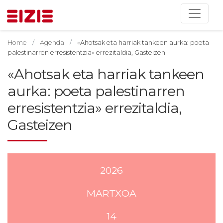
Home
Agenda
«Ahotsak eta harriak tankeen aurka: poeta
palestinarren erresistentzia» errezitaldia, Gasteizen
«Ahotsak eta harriak tankeen
aurka: poeta palestinarren
erresistentzia» errezitaldia,
Gasteizen
2026
MARTXOA
14