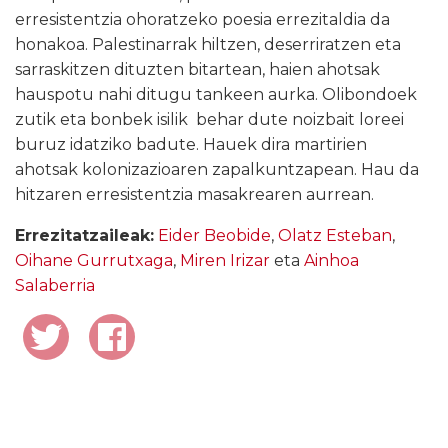
erresistentzia ohoratzeko poesia errezitaldia da
honakoa. Palestinarrak hiltzen, deserriratzen eta
sarraskitzen dituzten bitartean, haien ahotsak
hauspotu nahi ditugu tankeen aurka. Olibondoek
zutik eta bonbek isilik behar dute noizbait loreei
buruz idatziko badute. Hauek dira martirien
ahotsak kolonizazioaren zapalkuntzapean. Hau da
hitzaren erresistentzia masakrearen aurrean.
Errezitatzaileak:
Eider Beobide
,
Olatz Esteban
,
Oihane Gurrutxaga
,
Miren Irizar
eta
Ainhoa
Salaberria