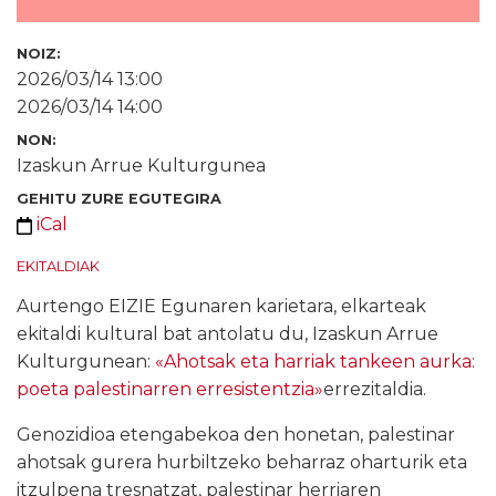
NOIZ:
2026/03/14 13:00
2026/03/14 14:00
NON:
Izaskun Arrue Kulturgunea
GEHITU ZURE EGUTEGIRA
iCal
EKITALDIAK
Aurtengo EIZIE Egunaren karietara, elkarteak
ekitaldi kultural bat antolatu du, Izaskun Arrue
Kulturgunean:
«Ahotsak eta harriak tankeen aurka:
poeta palestinarren erresistentzia»
errezitaldia.
Genozidioa etengabekoa den honetan, palestinar
ahotsak gurera hurbiltzeko beharraz oharturik eta
itzulpena tresnatzat, palestinar herriaren