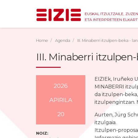
EUSKAL ITZULTZAILE, ZUZE
ETA INTERPRETEEN ELKAR
Home
Agenda
III. Minaberri itzulpen-beka - 
III. Minaberri itzulpe
EIZIEk, Iruñeko U
2026
MINABERRI itzulpe
da itzulpen-beka
APIRILA
itzulpengintzan.
20
Aurten, Jürg Schu
itzulgaia.
Itzulpen-proposa
NOIZ:
Informazio gehia