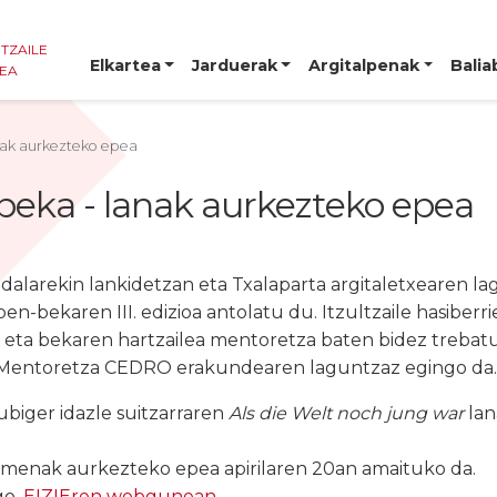
NTZAILE
Elkartea
Jarduerak
Argitalpenak
Balia
TEA
lanak aurkezteko epea
n-beka - lanak aurkezteko epea
dalarekin lankidetzan eta Txalaparta argitaletxearen la
n-bekaren III. edizioa antolatu du. Itzultzaile hasiberri
, eta bekaren hartzailea mentoretza baten bidez trebat
 Mentoretza CEDRO erakundearen laguntzaz egingo da.
biger idazle suitzarraren
Als die Welt noch jung war
lan
menak aurkezteko epea apirilaren 20an amaituko da.
go,
EIZIEren webgunean
.