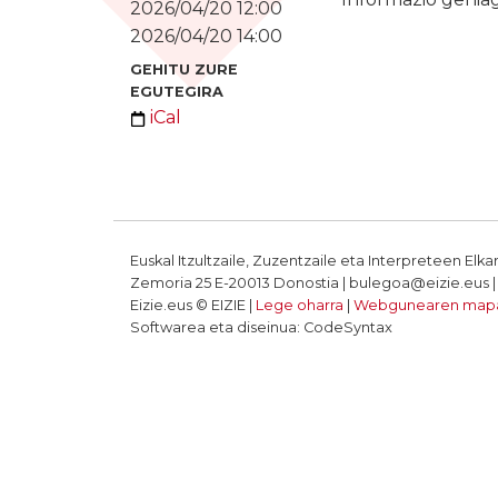
2026/04/20 12:00
2026/04/20 14:00
GEHITU ZURE
EGUTEGIRA
iCal
Euskal Itzultzaile, Zuzentzaile eta Interpreteen Elka
Zemoria 25 E-20013 Donostia | bulegoa@eizie.eus | T
Eizie.eus © EIZIE |
Lege oharra
|
Webgunearen map
Softwarea eta diseinua: CodeSyntax