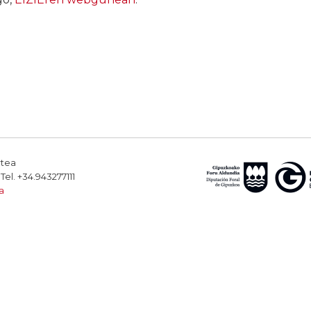
rtea
el. +34.943277111
a