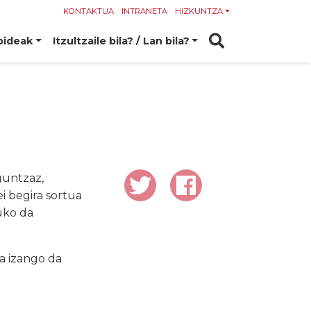
KONTAKTUA
INTRANETA
HIZKUNTZA
bideak
Itzultzaile bila? / Lan bila?
guntzaz,
ei begira sortua
uko da
a izango da