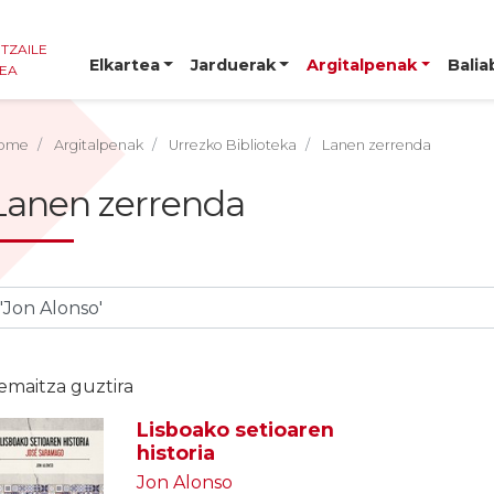
NTZAILE
Elkartea
Jarduerak
Argitalpenak
Balia
TEA
ome
Argitalpenak
Urrezko Biblioteka
Lanen zerrenda
Lanen zerrenda
 emaitza guztira
Lisboako setioaren
historia
Jon Alonso