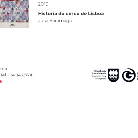
2019
Historia do cerco de Lisboa
Jose Saramago
rtea
el. +34.943277111
a