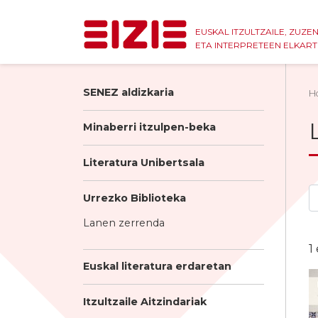
EUSKAL ITZULTZAILE, ZUZE
ETA INTERPRETEEN ELKAR
SENEZ aldizkaria
H
Minaberri itzulpen-beka
Literatura Unibertsala
Urrezko Biblioteka
Lanen zerrenda
1
Euskal literatura erdaretan
Itzultzaile Aitzindariak