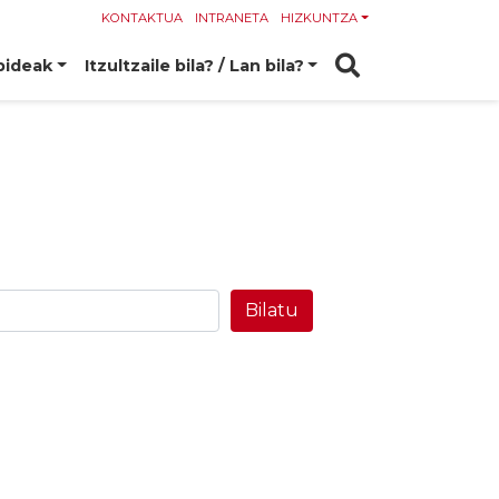
KONTAKTUA
INTRANETA
HIZKUNTZA
bideak
Itzultzaile bila? / Lan bila?
Bilatu