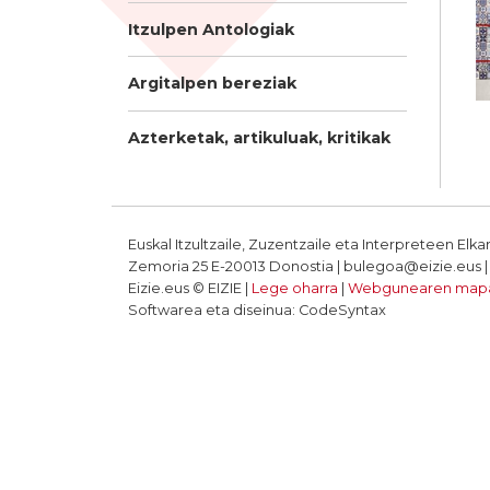
Itzulpen Antologiak
Argitalpen bereziak
Azterketak, artikuluak, kritikak
Euskal Itzultzaile, Zuzentzaile eta Interpreteen Elka
Zemoria 25 E-20013 Donostia | bulegoa@eizie.eus | T
Eizie.eus © EIZIE |
Lege oharra
|
Webgunearen map
Softwarea eta diseinua: CodeSyntax