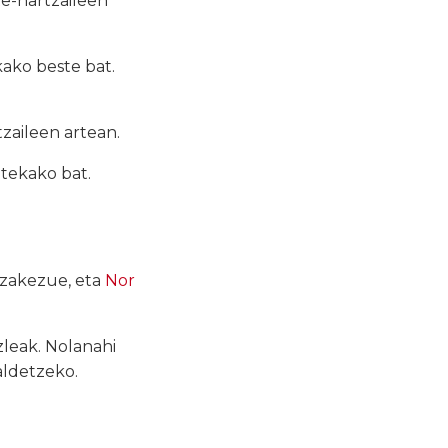
e-hartzaileen
kako beste
bat
.
aileen artean.
otekako
bat
.
zakezue, eta
Nor
zleak. Nolanahi
aldetzeko.