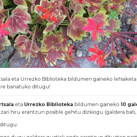
tsala eta Urrezko Biblioteka bildumen gaineko lehiaketa
ere banatuko ditugu!
rtsala
eta
Urrezko Biblioteka
bildumen gaineko
10 gal
zari hiru erantzun posible gehitu dizkiogu (galdera bati, 
ditugu: