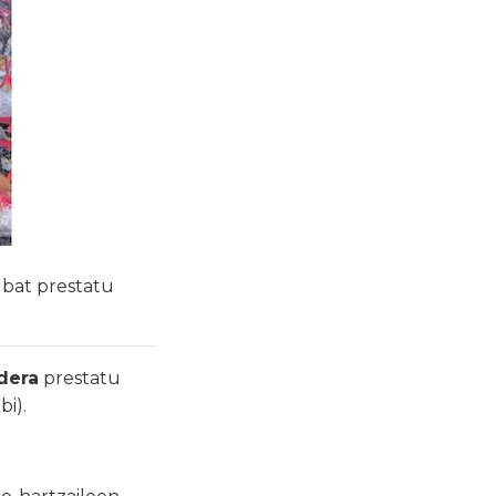
 bat prestatu
dera
prestatu
bi).