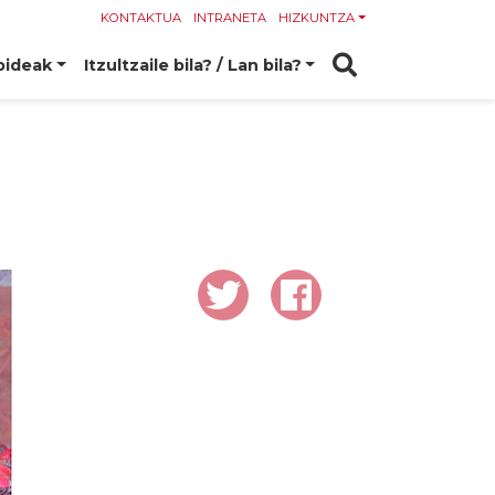
KONTAKTUA
INTRANETA
HIZKUNTZA
bideak
Itzultzaile bila? / Lan bila?