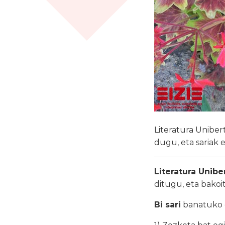
Literatura Uniber
dugu, eta sariak 
Literatura Unibe
ditugu, eta bakoit
Bi sari
banatuko 