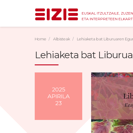
EUSKAL ITZULTZAILE, ZUZE
ETA INTERPRETEEN ELKAR
Home
Albisteak
Lehiaketa bat Liburuaren Egu
Lehiaketa bat Liburu
2025
APIRILA
23