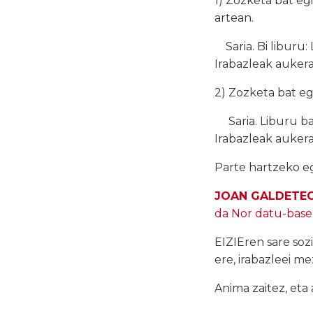
1) Zozketa
bat
egi
artean.
Saria. Bi liburu:
Irabazleak auker
2) Zozketa
bat
eg
Saria. Liburu
ba
Irabazleak auker
Parte hartzeko 
JOAN GALDETEG
da Nor datu-base
EIZIEren sare sozi
ere, irabazleei m
Anima zaitez, eta