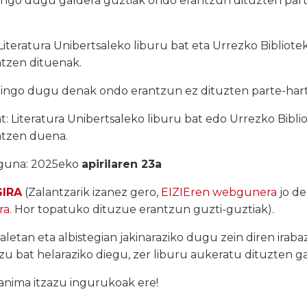
ngo dugu galdera guztiak ondo erantzun dituzten part
 Literatura Unibertsaleko liburu
bat
eta Urrezko Bibliote
atzen dituenak.
ingo dugu denak ondo erantzun ez dituzten parte-hartz
t
: Literatura Unibertsaleko liburu
bat
edo Urrezko Bibli
atzen duena.
eguna: 2025eko
apirilaren 23a
IRA
(Zalantzarik izanez gero,
EIZIEren webgunera
jo de
ra
. Hor topatuko dituzue erantzun guzti-guztiak).
aletan eta albistegian jakinaraziko dugu zein diren iraba
ezu
bat
helaraziko diegu, zer liburu aukeratu dituzten g
 anima itzazu ingurukoak ere!