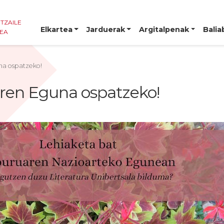
NTZAILE
Elkartea
Jarduerak
Argitalpenak
Balia
TEA
na ospatzeko!
aren Eguna ospatzeko!