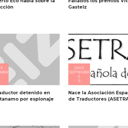
Fallados los premios Vit
to Eco habla sobre la
Gasteiz
ucción
03
2003
EMBR
SEPTIEMBR
E
5
raductor detenido en
Nace la Asociación Espa
tanamo por espionaje
de Traductores (ASETR