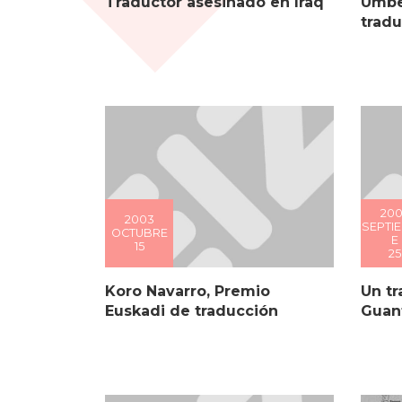
Traductor asesinado en Iraq
Umber
trad
20
2003
SEPTI
OCTUBRE
E
15
25
Koro Navarro, Premio
Un t
Euskadi de traducción
Guan