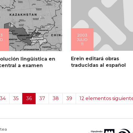
2003
03
JULIO
IO
11
Erein editará obras
olución lingüística en
traducidas al español
central a examen
34
35
36
37
38
39
12 elementos siguient
rtea