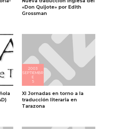
oria-
Nueva traducción inglesa del
«Don Quijote» por Edith
Grossman
2003
SEPTIEMBR
E
5
XI Jornadas en torno a la
ñola
traducción literaria en
AD)
Tarazona