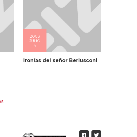
2003
JULIO
4
Ironías del señor Berlusconi
es