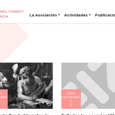
RES, CORRECTORES E
La Asociación
Actividades
Publicaci
VASCA
2003
03
NOVIEMBR
EMBR
E
12