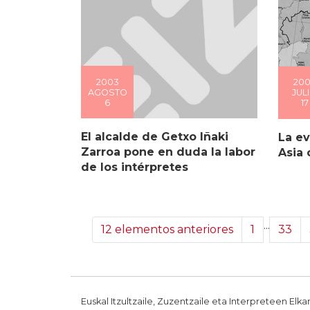
2003
20
AGOSTO
JUL
6
17
El alcalde de Getxo Iñaki
La ev
Zarroa pone en duda la labor
Asia 
de los intérpretes
...
12 elementos anteriores
1
33
Euskal Itzultzaile, Zuzentzaile eta Interpreteen Elka